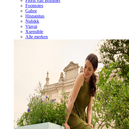
Floris van Bommel
Footnotes
Gabor
Hispanitas
Nubikk
Viavai
Xsensible
Alle merken