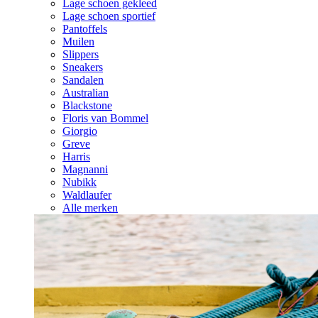
Lage schoen gekleed
Lage schoen sportief
Pantoffels
Muilen
Slippers
Sneakers
Sandalen
Australian
Blackstone
Floris van Bommel
Giorgio
Greve
Harris
Magnanni
Nubikk
Waldlaufer
Alle merken