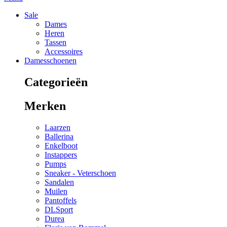
Sale
Dames
Heren
Tassen
Accessoires
Damesschoenen
Categorieën
Merken
Laarzen
Ballerina
Enkelboot
Instappers
Pumps
Sneaker - Veterschoen
Sandalen
Muilen
Pantoffels
DLSport
Durea