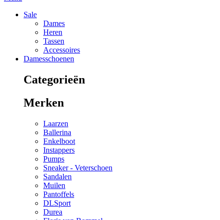
Sale
Dames
Heren
Tassen
Accessoires
Damesschoenen
Categorieën
Merken
Laarzen
Ballerina
Enkelboot
Instappers
Pumps
Sneaker - Veterschoen
Sandalen
Muilen
Pantoffels
DLSport
Durea