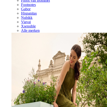
Floris van Bommel
Footnotes
Gabor
Hispanitas
Nubikk
Viavai
Xsensible
Alle merken