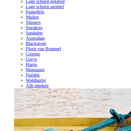
Lage schoen gekleed
Lage schoen sportief
Pantoffels
Muilen
Slippers
Sneakers
Sandalen
Australian
Blackstone
Floris van Bommel
Giorgio
Greve
Harris
Magnanni
Nubikk
Waldlaufer
Alle merken