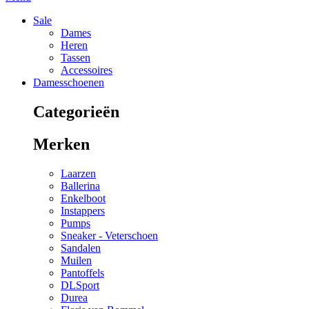
Sale
Dames
Heren
Tassen
Accessoires
Damesschoenen
Categorieën
Merken
Laarzen
Ballerina
Enkelboot
Instappers
Pumps
Sneaker - Veterschoen
Sandalen
Muilen
Pantoffels
DLSport
Durea