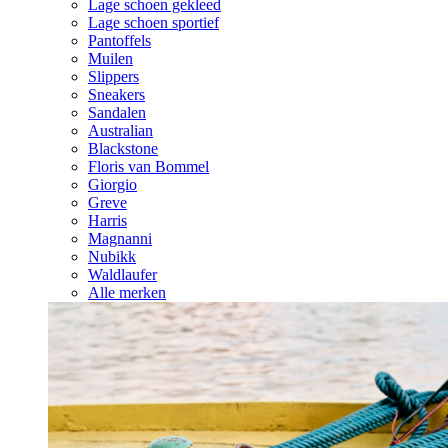
Lage schoen gekleed
Lage schoen sportief
Pantoffels
Muilen
Slippers
Sneakers
Sandalen
Australian
Blackstone
Floris van Bommel
Giorgio
Greve
Harris
Magnanni
Nubikk
Waldlaufer
Alle merken