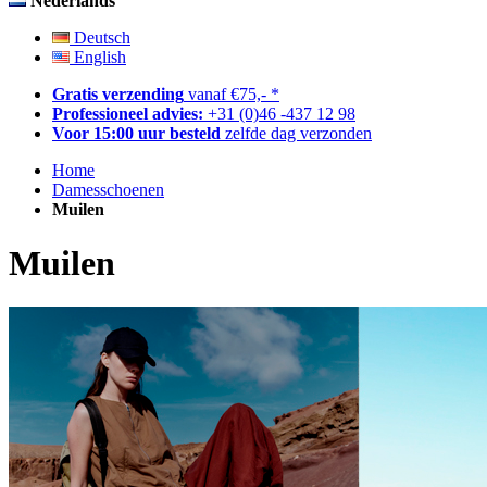
Nederlands
Deutsch
English
Gratis verzending
vanaf €75,- *
Professioneel advies:
+31 (0)46 -437 12 98
Voor 15:00 uur besteld
zelfde dag verzonden
Home
Damesschoenen
Muilen
Muilen