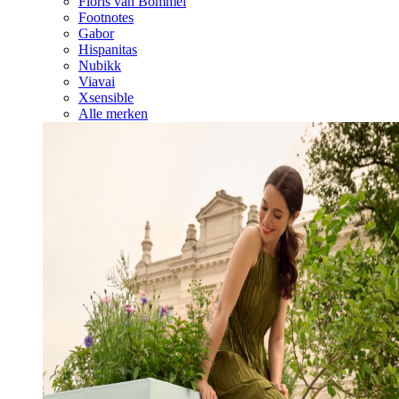
Floris van Bommel
Footnotes
Gabor
Hispanitas
Nubikk
Viavai
Xsensible
Alle merken