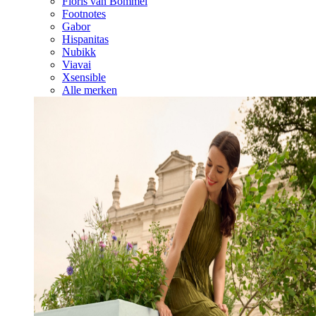
Floris van Bommel
Footnotes
Gabor
Hispanitas
Nubikk
Viavai
Xsensible
Alle merken