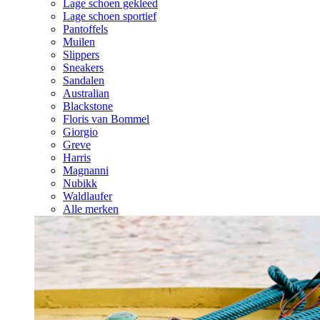
Lage schoen gekleed
Lage schoen sportief
Pantoffels
Muilen
Slippers
Sneakers
Sandalen
Australian
Blackstone
Floris van Bommel
Giorgio
Greve
Harris
Magnanni
Nubikk
Waldlaufer
Alle merken