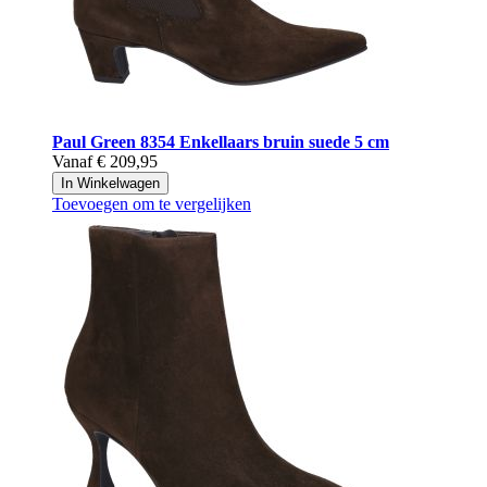
Paul Green
8354 Enkellaars bruin suede 5 cm
Vanaf
€ 209,95
In Winkelwagen
Toevoegen om te vergelijken