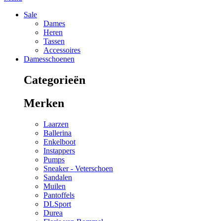
Sale
Dames
Heren
Tassen
Accessoires
Damesschoenen
Categorieën
Merken
Laarzen
Ballerina
Enkelboot
Instappers
Pumps
Sneaker - Veterschoen
Sandalen
Muilen
Pantoffels
DLSport
Durea