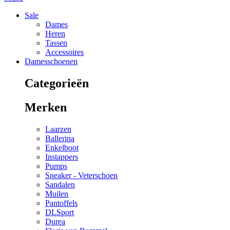
Sale
Dames
Heren
Tassen
Accessoires
Damesschoenen
Categorieën
Merken
Laarzen
Ballerina
Enkelboot
Instappers
Pumps
Sneaker - Veterschoen
Sandalen
Muilen
Pantoffels
DLSport
Durea