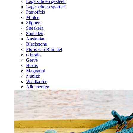
Lage schoen gekleed
Lage schoen sportief
Pantoffels
Muilen
Slippers
Sneakers
Sandalen
Australian
Blackstone
Floris van Bommel
Giorgio
Greve
Harris
Magnanni
Nubikk
Waldlaufer
Alle merken