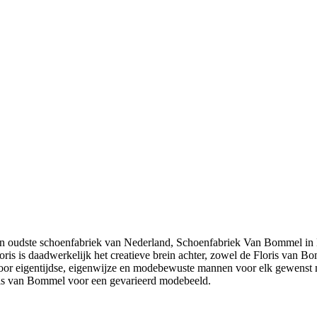
 en oudste schoenfabriek van Nederland, Schoenfabriek Van Bommel in 
is is daadwerkelijk het creatieve brein achter, zowel de Floris van Bom
oor eigentijdse, eigenwijze en modebewuste mannen voor elk gewenst 
ris van Bommel voor een gevarieerd modebeeld.