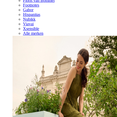
Floris van Bommel
Footnotes
Gabor
Hispanitas
Nubikk
Viavai
Xsensible
Alle merken