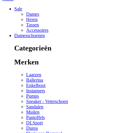
Sale
Dames
Heren
Tassen
Accessoires
Damesschoenen
Categorieën
Merken
Laarzen
Ballerina
Enkelboot
Instappers
Pumps
Sneaker - Veterschoen
Sandalen
Muilen
Pantoffels
DLSport
Durea