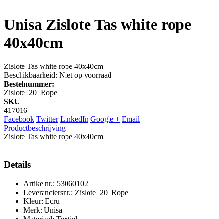
Unisa
Zislote Tas white rope
40x40cm
Zislote Tas white rope 40x40cm
Beschikbaarheid:
Niet op voorraad
Bestelnummer:
Zislote_20_Rope
SKU
417016
Facebook
Twitter
LinkedIn
Google +
Email
Productbeschrijving
Zislote Tas white rope 40x40cm
Details
Artikelnr.: 53060102
Leveranciersnr.: Zislote_20_Rope
Kleur: Ecru
Merk: Unisa
Materiaal: Textiel