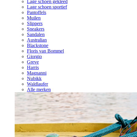
Lage schoen gekleed
Lage schoen sportief
Pantoffels
Muilen
Slippers
Sneakers
Sandalen
Australian
Blackstone
Floris van Bommel
Giorgio
Greve
Harris
Magnanni
Nubikk
Waldlaufer
Alle merken