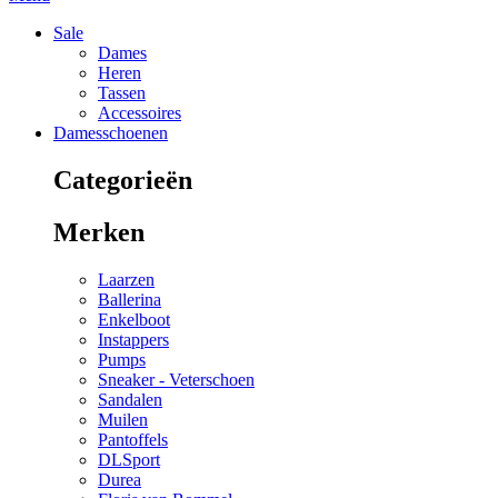
Sale
Dames
Heren
Tassen
Accessoires
Damesschoenen
Categorieën
Merken
Laarzen
Ballerina
Enkelboot
Instappers
Pumps
Sneaker - Veterschoen
Sandalen
Muilen
Pantoffels
DLSport
Durea