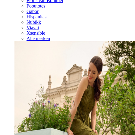
Floris van Bommel
Footnotes
Gabor
Hispanitas
Nubikk
Viavai
Xsensible
Alle merken