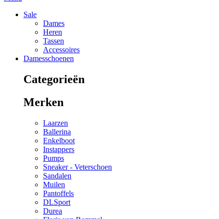
Sale
Dames
Heren
Tassen
Accessoires
Damesschoenen
Categorieën
Merken
Laarzen
Ballerina
Enkelboot
Instappers
Pumps
Sneaker - Veterschoen
Sandalen
Muilen
Pantoffels
DLSport
Durea