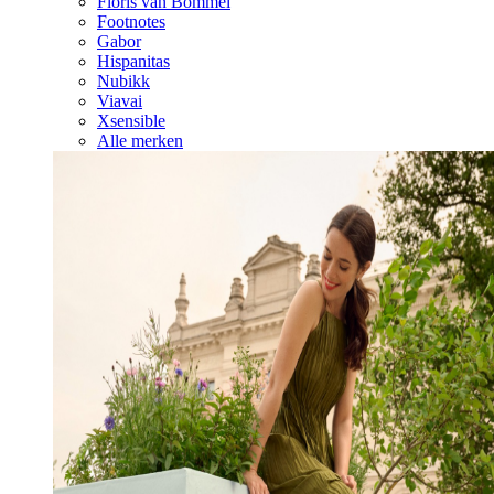
Floris van Bommel
Footnotes
Gabor
Hispanitas
Nubikk
Viavai
Xsensible
Alle merken