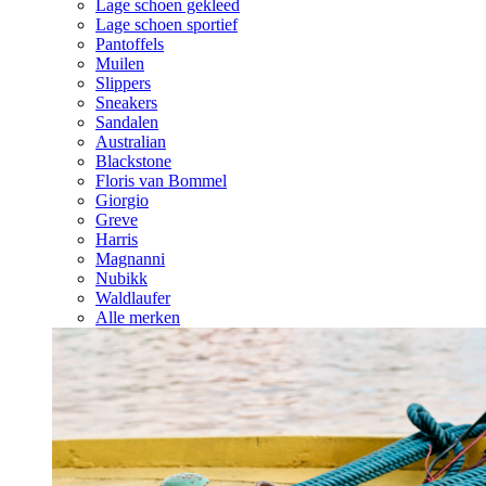
Lage schoen gekleed
Lage schoen sportief
Pantoffels
Muilen
Slippers
Sneakers
Sandalen
Australian
Blackstone
Floris van Bommel
Giorgio
Greve
Harris
Magnanni
Nubikk
Waldlaufer
Alle merken