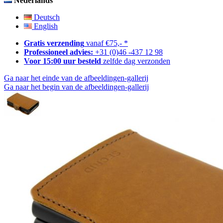
Nederlands
Deutsch
English
Gratis verzending
vanaf €75,- *
Professioneel advies:
+31 (0)46 -437 12 98
Voor 15:00 uur besteld
zelfde dag verzonden
Ga naar het einde van de afbeeldingen-gallerij
Ga naar het begin van de afbeeldingen-gallerij