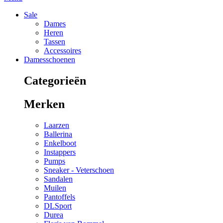
Sale
Dames
Heren
Tassen
Accessoires
Damesschoenen
Categorieën
Merken
Laarzen
Ballerina
Enkelboot
Instappers
Pumps
Sneaker - Veterschoen
Sandalen
Muilen
Pantoffels
DLSport
Durea