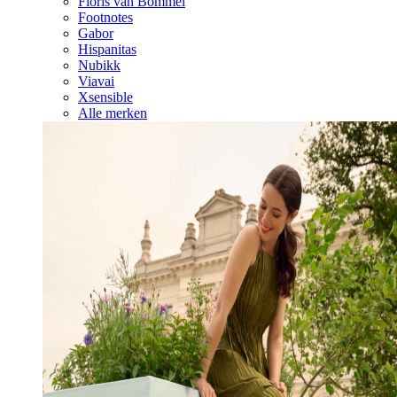
Floris van Bommel
Footnotes
Gabor
Hispanitas
Nubikk
Viavai
Xsensible
Alle merken