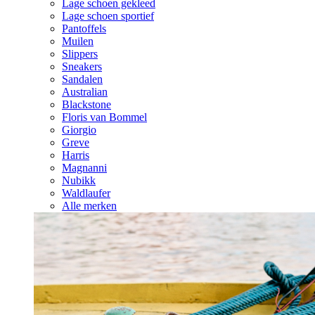
Lage schoen gekleed
Lage schoen sportief
Pantoffels
Muilen
Slippers
Sneakers
Sandalen
Australian
Blackstone
Floris van Bommel
Giorgio
Greve
Harris
Magnanni
Nubikk
Waldlaufer
Alle merken