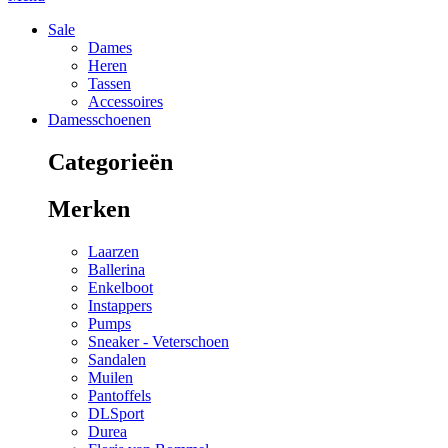
Sale
Dames
Heren
Tassen
Accessoires
Damesschoenen
Categorieën
Merken
Laarzen
Ballerina
Enkelboot
Instappers
Pumps
Sneaker - Veterschoen
Sandalen
Muilen
Pantoffels
DLSport
Durea