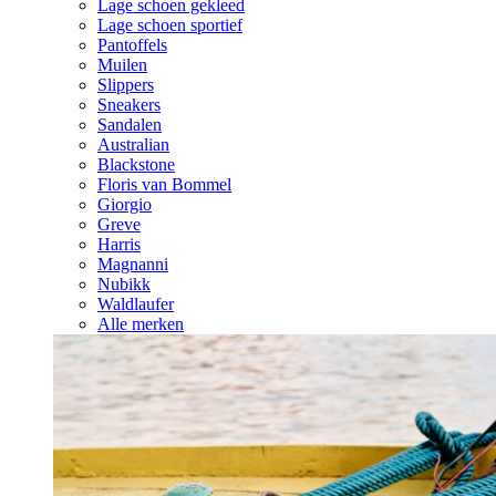
Lage schoen gekleed
Lage schoen sportief
Pantoffels
Muilen
Slippers
Sneakers
Sandalen
Australian
Blackstone
Floris van Bommel
Giorgio
Greve
Harris
Magnanni
Nubikk
Waldlaufer
Alle merken