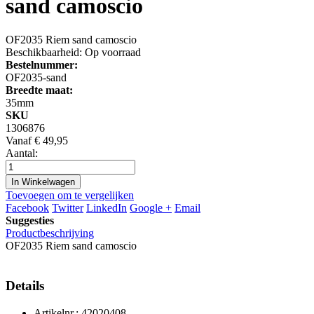
sand camoscio
OF2035 Riem sand camoscio
Beschikbaarheid:
Op voorraad
Bestelnummer:
OF2035-sand
Breedte maat:
35mm
SKU
1306876
Vanaf
€ 49,95
Aantal:
In Winkelwagen
Toevoegen om te vergelijken
Facebook
Twitter
LinkedIn
Google +
Email
Suggesties
Productbeschrijving
OF2035 Riem sand camoscio
Details
Artikelnr.: 42020408