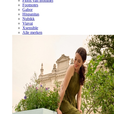
Floris van Bommel
Footnotes
Gabor
Hispanitas
Nubikk
Viavai
Xsensible
Alle merken