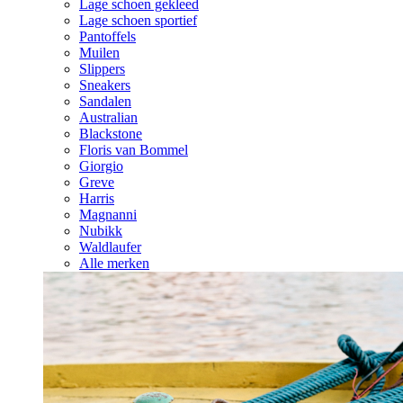
Lage schoen gekleed
Lage schoen sportief
Pantoffels
Muilen
Slippers
Sneakers
Sandalen
Australian
Blackstone
Floris van Bommel
Giorgio
Greve
Harris
Magnanni
Nubikk
Waldlaufer
Alle merken