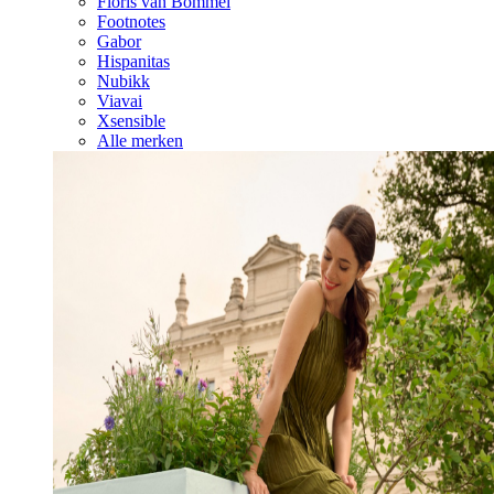
Floris van Bommel
Footnotes
Gabor
Hispanitas
Nubikk
Viavai
Xsensible
Alle merken