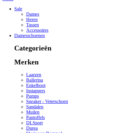
Sale
Dames
Heren
Tassen
Accessoires
Damesschoenen
Categorieën
Merken
Laarzen
Ballerina
Enkelboot
Instappers
Pumps
Sneaker - Veterschoen
Sandalen
Muilen
Pantoffels
DLSport
Durea