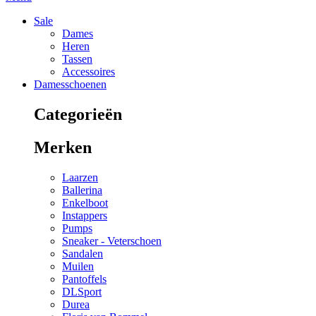
Sale
Dames
Heren
Tassen
Accessoires
Damesschoenen
Categorieën
Merken
Laarzen
Ballerina
Enkelboot
Instappers
Pumps
Sneaker - Veterschoen
Sandalen
Muilen
Pantoffels
DLSport
Durea