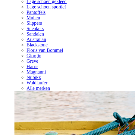
Lage schoen gekleed
Lage schoen sportief
Pantoffels
Muilen
Slippers
Sneakers
Sandalen
Australian
Blackstone
Floris van Bommel
Giorgio
Greve
Harris
Magnanni
Nubikk
Waldlaufer
Alle merken