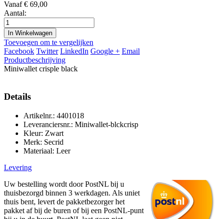
Vanaf
€ 69,00
Aantal:
In Winkelwagen
Toevoegen om te vergelijken
Facebook
Twitter
LinkedIn
Google +
Email
Productbeschrijving
Miniwallet crisple black
Details
Artikelnr.: 4401018
Leveranciersnr.: Miniwallet-blckcrisp
Kleur: Zwart
Merk: Secrid
Materiaal: Leer
Levering
Uw bestelling wordt door PostNL bij u
thuisbezorgd binnen 3 werkdagen. Als uniet
thuis bent, levert de pakketbezorger het
pakket af bij de buren of bij een PostNL-punt