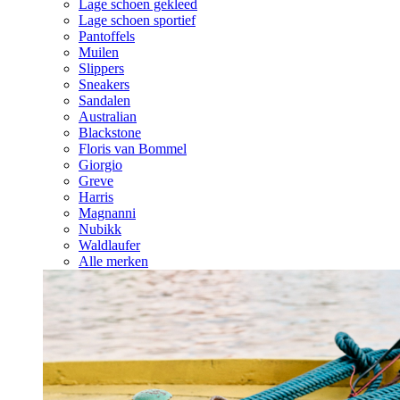
Lage schoen gekleed
Lage schoen sportief
Pantoffels
Muilen
Slippers
Sneakers
Sandalen
Australian
Blackstone
Floris van Bommel
Giorgio
Greve
Harris
Magnanni
Nubikk
Waldlaufer
Alle merken