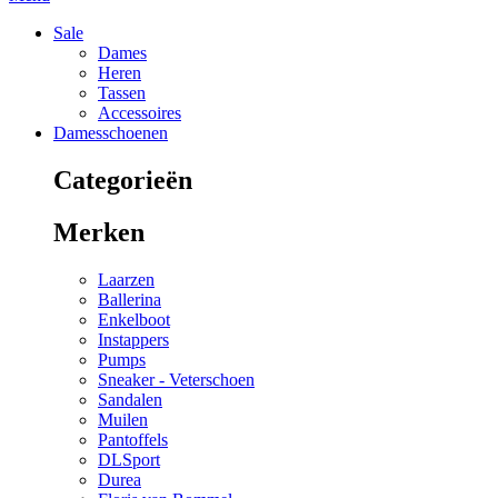
Sale
Dames
Heren
Tassen
Accessoires
Damesschoenen
Categorieën
Merken
Laarzen
Ballerina
Enkelboot
Instappers
Pumps
Sneaker - Veterschoen
Sandalen
Muilen
Pantoffels
DLSport
Durea