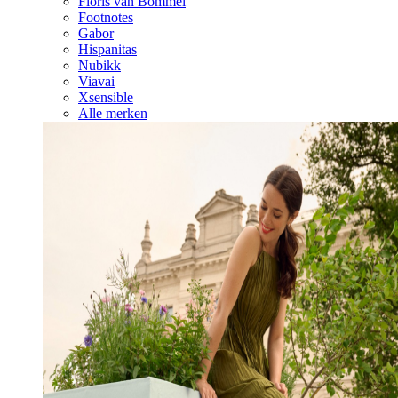
Floris van Bommel
Footnotes
Gabor
Hispanitas
Nubikk
Viavai
Xsensible
Alle merken