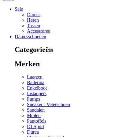
Sale
Dames
Heren
Tassen
Accessoires
Damesschoenen
Categorieën
Merken
Laarzen
Ballerina
Enkelboot
Instappers
Pumps
Sneaker - Veterschoen
Sandalen
Muilen
Pantoffels
DLSport
Durea