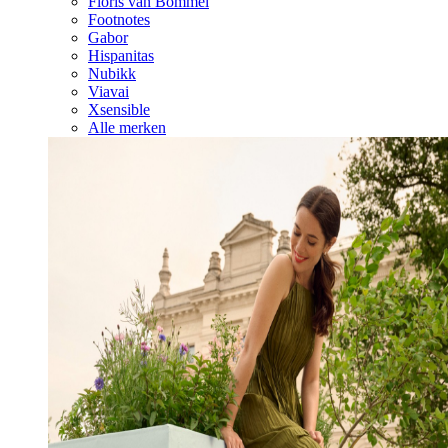
Floris van Bommel
Footnotes
Gabor
Hispanitas
Nubikk
Viavai
Xsensible
Alle merken