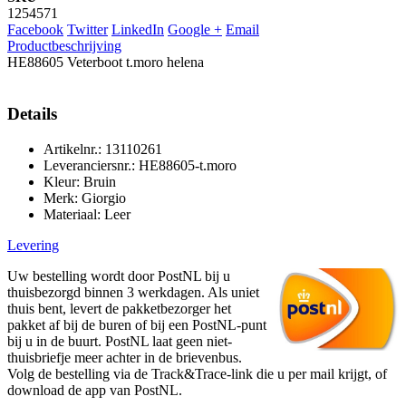
1254571
Facebook
Twitter
LinkedIn
Google +
Email
Productbeschrijving
HE88605 Veterboot t.moro helena
Details
Artikelnr.: 13110261
Leveranciersnr.: HE88605-t.moro
Kleur: Bruin
Merk: Giorgio
Materiaal: Leer
Levering
Uw bestelling wordt door PostNL bij u
thuisbezorgd binnen 3 werkdagen. Als uniet
thuis bent, levert de pakketbezorger het
pakket af bij de buren of bij een PostNL-punt
bij u in de buurt. PostNL laat geen niet-
thuisbriefje meer achter in de brievenbus.
Volg de bestelling via de Track&Trace-link die u per mail krijgt, of
download de app van PostNL.