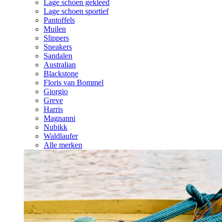
Lage schoen gekleed
Lage schoen sportief
Pantoffels
Muilen
Slippers
Sneakers
Sandalen
Australian
Blackstone
Floris van Bommel
Giorgio
Greve
Harris
Magnanni
Nubikk
Waldlaufer
Alle merken