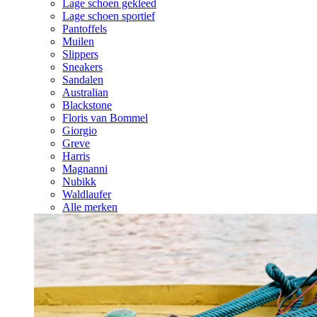
Lage schoen gekleed
Lage schoen sportief
Pantoffels
Muilen
Slippers
Sneakers
Sandalen
Australian
Blackstone
Floris van Bommel
Giorgio
Greve
Harris
Magnanni
Nubikk
Waldlaufer
Alle merken