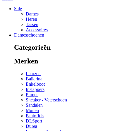
Sale
Dames
Heren
Tassen
Accessoires
Damesschoenen
Categorieën
Merken
Laarzen
Ballerina
Enkelboot
Instappers
Pumps
Sneaker - Veterschoen
Sandalen
Muilen
Pantoffels
DLSport
Durea