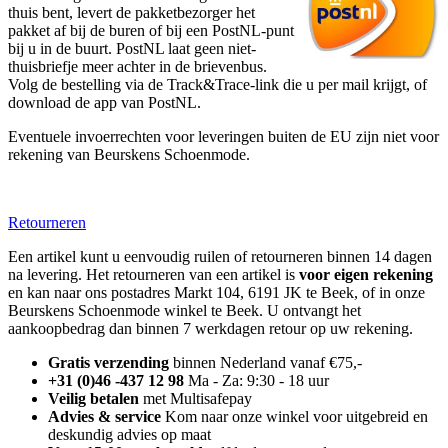
thuis bent, levert de pakketbezorger het
pakket af bij de buren of bij een PostNL-punt
bij u in de buurt. PostNL laat geen niet-
thuisbriefje meer achter in de brievenbus.
Volg de bestelling via de Track&Trace-link die u per mail krijgt, of
download de app van PostNL.
Eventuele invoerrechten voor leveringen buiten de EU zijn niet voor
rekening van Beurskens Schoenmode.
Retourneren
Een artikel kunt u eenvoudig ruilen of retourneren binnen 14 dagen
na levering. Het retourneren van een artikel is
voor eigen rekening
en kan naar ons postadres Markt 104, 6191 JK te Beek, of in onze
Beurskens Schoenmode winkel te Beek. U ontvangt het
aankoopbedrag dan binnen 7 werkdagen retour op uw rekening.
Gratis verzending
binnen Nederland vanaf €75,-
+31 (0)46 -437 12 98
Ma - Za: 9:30 - 18 uur
Veilig betalen
met Multisafepay
Advies & service
Kom naar onze winkel voor uitgebreid en
deskundig advies op maat