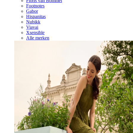
Floris van Bommel
Footnotes
Gabor
Hispanitas
Nubikk
Viavai
Xsensible
Alle merken