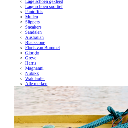
Lage schoen gekleed
Lage schoen sportief
Pantoffels
Muilen
Slippers
Sneakers
Sandalen
Australian
Blackstone
Floris van Bommel
Giorgio
Greve
Harris
Magnanni
Nubikk
Waldlaufer
Alle merken