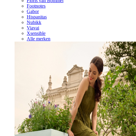
Floris van Bommel
Footnotes
Gabor
Hispanitas
Nubikk
Viavai
Xsensible
Alle merken