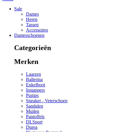
Sale
Dames
Heren
Tassen
Accessoires
Damesschoenen
Categorieën
Merken
Laarzen
Ballerina
Enkelboot
Instappers
Pumps
Sneaker - Veterschoen
Sandalen
Muilen
Pantoffels
DLSport
Durea