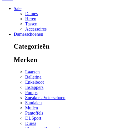
Sale
Dames
Heren
Tassen
Accessoires
Damesschoenen
Categorieën
Merken
Laarzen
Ballerina
Enkelboot
Instappers
Pumps
Sneaker - Veterschoen
Sandalen
Muilen
Pantoffels
DLSport
Durea