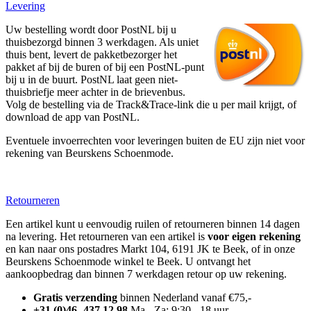
Levering
Uw bestelling wordt door PostNL bij u
thuisbezorgd binnen 3 werkdagen. Als uniet
thuis bent, levert de pakketbezorger het
pakket af bij de buren of bij een PostNL-punt
bij u in de buurt. PostNL laat geen niet-
thuisbriefje meer achter in de brievenbus.
Volg de bestelling via de Track&Trace-link die u per mail krijgt, of
download de app van PostNL.
Eventuele invoerrechten voor leveringen buiten de EU zijn niet voor
rekening van Beurskens Schoenmode.
Retourneren
Een artikel kunt u eenvoudig ruilen of retourneren binnen 14 dagen
na levering. Het retourneren van een artikel is
voor eigen rekening
en kan naar ons postadres Markt 104, 6191 JK te Beek, of in onze
Beurskens Schoenmode winkel te Beek. U ontvangt het
aankoopbedrag dan binnen 7 werkdagen retour op uw rekening.
Gratis verzending
binnen Nederland vanaf €75,-
+31 (0)46 -437 12 98
Ma - Za: 9:30 - 18 uur