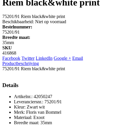
Riem black&white print
75201/91 Riem black&white print
Beschikbaarheid:
Niet op voorraad
Bestelnummer:
75201/91
Breedte maat:
35mm
SKU
416868
Facebook
Twitter
LinkedIn
Google +
Email
Productbeschrijving
75201/91 Riem black&white print
Details
Artikelnr.: 42050247
Leveranciersnr.: 75201/91
Kleur: Zwart wit
Merk: Floris van Bommel
Materiaal: Exoot
Breedte maat: 35mm