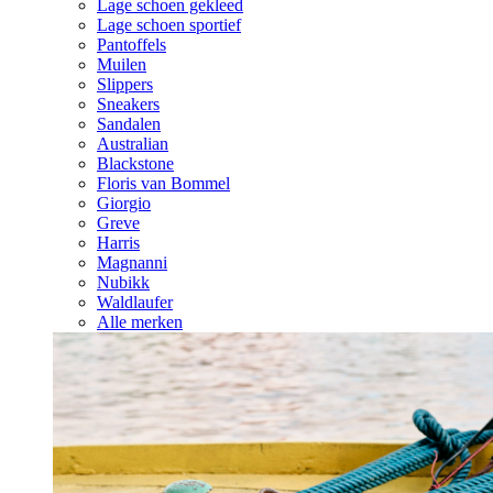
Lage schoen gekleed
Lage schoen sportief
Pantoffels
Muilen
Slippers
Sneakers
Sandalen
Australian
Blackstone
Floris van Bommel
Giorgio
Greve
Harris
Magnanni
Nubikk
Waldlaufer
Alle merken