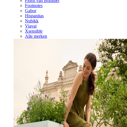
Floris van Bommel
Footnotes
Gabor
Hispanitas
Nubikk
Viavai
Xsensible
Alle merken