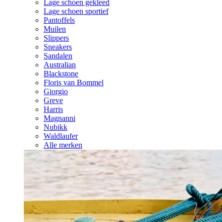
Lage schoen gekleed
Lage schoen sportief
Pantoffels
Muilen
Slippers
Sneakers
Sandalen
Australian
Blackstone
Floris van Bommel
Giorgio
Greve
Harris
Magnanni
Nubikk
Waldlaufer
Alle merken