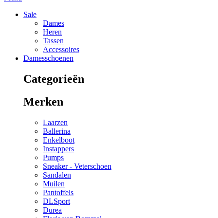
Sale
Dames
Heren
Tassen
Accessoires
Damesschoenen
Categorieën
Merken
Laarzen
Ballerina
Enkelboot
Instappers
Pumps
Sneaker - Veterschoen
Sandalen
Muilen
Pantoffels
DLSport
Durea