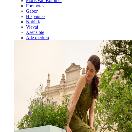
Floris van Bommel
Footnotes
Gabor
Hispanitas
Nubikk
Viavai
Xsensible
Alle merken