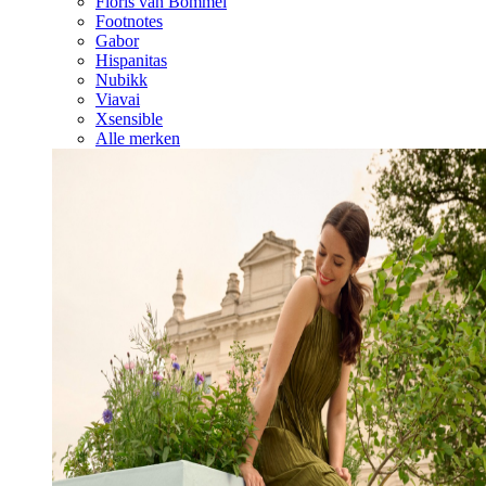
Floris van Bommel
Footnotes
Gabor
Hispanitas
Nubikk
Viavai
Xsensible
Alle merken