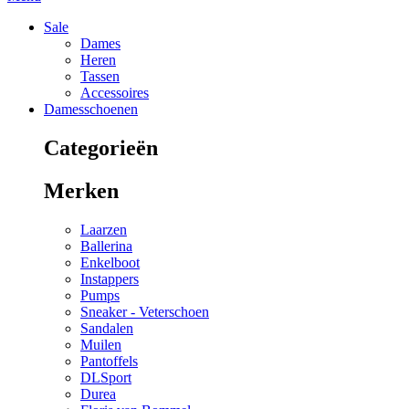
Sale
Dames
Heren
Tassen
Accessoires
Damesschoenen
Categorieën
Merken
Laarzen
Ballerina
Enkelboot
Instappers
Pumps
Sneaker - Veterschoen
Sandalen
Muilen
Pantoffels
DLSport
Durea