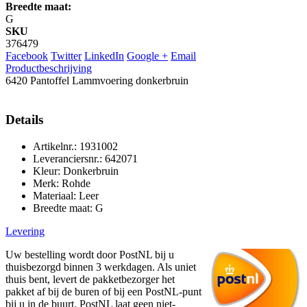
Breedte maat:
G
SKU
376479
Facebook
Twitter
LinkedIn
Google +
Email
Productbeschrijving
6420 Pantoffel Lammvoering donkerbruin
Details
Artikelnr.: 1931002
Leveranciersnr.: 642071
Kleur: Donkerbruin
Merk: Rohde
Materiaal: Leer
Breedte maat: G
Levering
Uw bestelling wordt door PostNL bij u
thuisbezorgd binnen 3 werkdagen. Als uniet
thuis bent, levert de pakketbezorger het
pakket af bij de buren of bij een PostNL-punt
bij u in de buurt. PostNL laat geen niet-