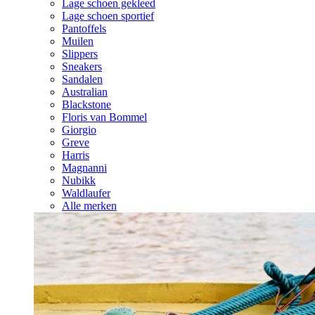
Lage schoen gekleed
Lage schoen sportief
Pantoffels
Muilen
Slippers
Sneakers
Sandalen
Australian
Blackstone
Floris van Bommel
Giorgio
Greve
Harris
Magnanni
Nubikk
Waldlaufer
Alle merken