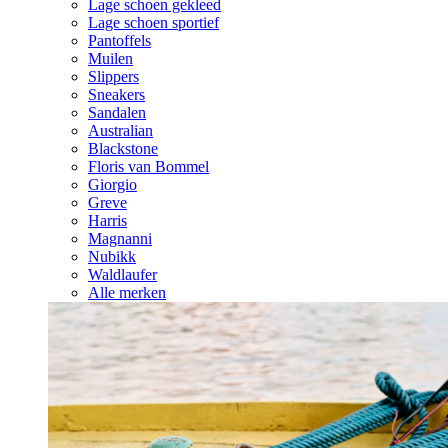
Lage schoen gekleed
Lage schoen sportief
Pantoffels
Muilen
Slippers
Sneakers
Sandalen
Australian
Blackstone
Floris van Bommel
Giorgio
Greve
Harris
Magnanni
Nubikk
Waldlaufer
Alle merken