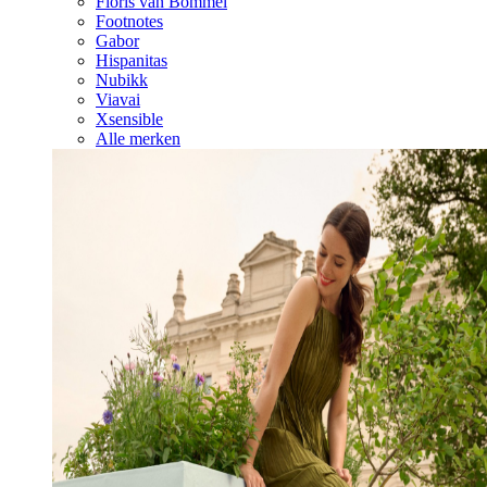
Floris van Bommel
Footnotes
Gabor
Hispanitas
Nubikk
Viavai
Xsensible
Alle merken