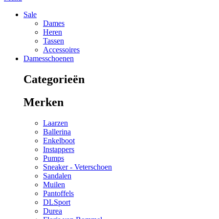
Sale
Dames
Heren
Tassen
Accessoires
Damesschoenen
Categorieën
Merken
Laarzen
Ballerina
Enkelboot
Instappers
Pumps
Sneaker - Veterschoen
Sandalen
Muilen
Pantoffels
DLSport
Durea