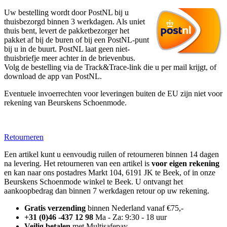
Uw bestelling wordt door PostNL bij u
thuisbezorgd binnen 3 werkdagen. Als uniet
thuis bent, levert de pakketbezorger het
pakket af bij de buren of bij een PostNL-punt
bij u in de buurt. PostNL laat geen niet-
thuisbriefje meer achter in de brievenbus.
Volg de bestelling via de Track&Trace-link die u per mail krijgt, of
download de app van PostNL.
Eventuele invoerrechten voor leveringen buiten de EU zijn niet voor
rekening van Beurskens Schoenmode.
Retourneren
Een artikel kunt u eenvoudig ruilen of retourneren binnen 14 dagen
na levering. Het retourneren van een artikel is
voor eigen rekening
en kan naar ons postadres Markt 104, 6191 JK te Beek, of in onze
Beurskens Schoenmode winkel te Beek. U ontvangt het
aankoopbedrag dan binnen 7 werkdagen retour op uw rekening.
Gratis verzending
binnen Nederland vanaf €75,-
+31 (0)46 -437 12 98
Ma - Za: 9:30 - 18 uur
Veilig betalen
met Multisafepay