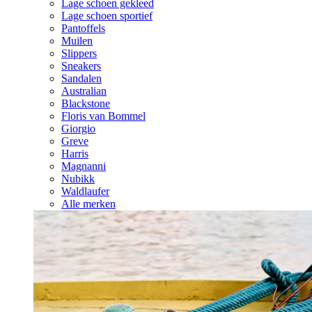
Lage schoen gekleed
Lage schoen sportief
Pantoffels
Muilen
Slippers
Sneakers
Sandalen
Australian
Blackstone
Floris van Bommel
Giorgio
Greve
Harris
Magnanni
Nubikk
Waldlaufer
Alle merken