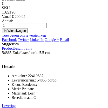
G
SKU
1322190
Vanaf
€ 299,95
Aantal:
In Winkelwagen
Toevoegen om te vergelijken
Facebook
Twitter
LinkedIn
Google +
Email
Suggesties
Productbeschrijving
54865 Enkellaars bordo 5.5 cm
Details
Artikelnr.: 22410687
Leveranciersnr.: 54865 bordo
Kleur: Bordeaux
Merk: Brunate
Materiaal: Leer
Breedte maat: G
Levering