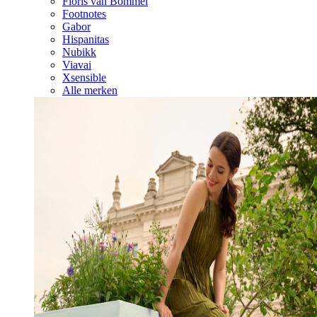
Floris van Bommel
Footnotes
Gabor
Hispanitas
Nubikk
Viavai
Xsensible
Alle merken