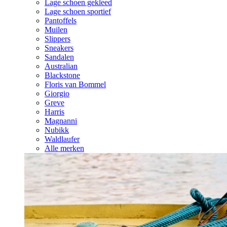
Lage schoen gekleed
Lage schoen sportief
Pantoffels
Muilen
Slippers
Sneakers
Sandalen
Australian
Blackstone
Floris van Bommel
Giorgio
Greve
Harris
Magnanni
Nubikk
Waldlaufer
Alle merken