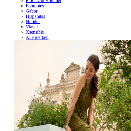
Floris van Bommel
Footnotes
Gabor
Hispanitas
Nubikk
Viavai
Xsensible
Alle merken