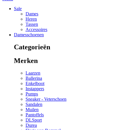
Sale
Dames
Heren
Tassen
Accessoires
Damesschoenen
Categorieën
Merken
Laarzen
Ballerina
Enkelboot
Instappers
Pumps
Sneaker - Veterschoen
Sandalen
Muilen
Pantoffels
DLSport
Durea