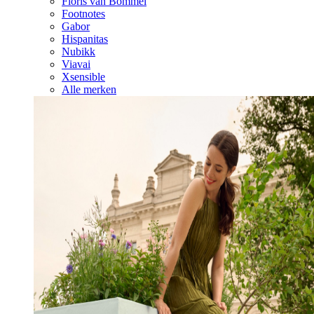
Floris van Bommel
Footnotes
Gabor
Hispanitas
Nubikk
Viavai
Xsensible
Alle merken