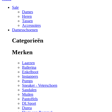
Sale
Dames
Heren
Tassen
Accessoires
Damesschoenen
Categorieën
Merken
Laarzen
Ballerina
Enkelboot
Instappers
Pumps
Sneaker - Veterschoen
Sandalen
Muilen
Pantoffels
DLSport
Durea