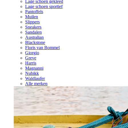
Lage schoen gekleed
Lage schoen sportief
Pantoffels
Muilen
Slippers
Sneakers
Sandalen
Australian
Blackstone
Floris van Bommel
Giorgio
Greve
Harris
Magnanni
Nubikk
Waldlaufer
Alle merken