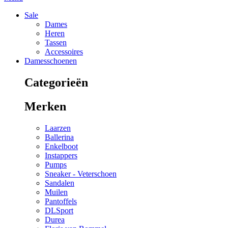
Sale
Dames
Heren
Tassen
Accessoires
Damesschoenen
Categorieën
Merken
Laarzen
Ballerina
Enkelboot
Instappers
Pumps
Sneaker - Veterschoen
Sandalen
Muilen
Pantoffels
DLSport
Durea