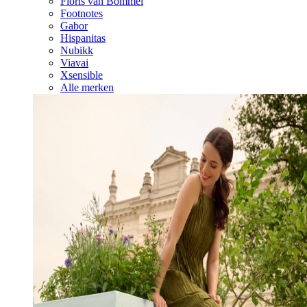
Floris van Bommel
Footnotes
Gabor
Hispanitas
Nubikk
Viavai
Xsensible
Alle merken