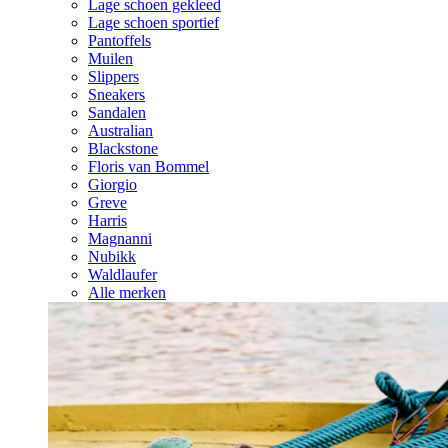
Lage schoen gekleed
Lage schoen sportief
Pantoffels
Muilen
Slippers
Sneakers
Sandalen
Australian
Blackstone
Floris van Bommel
Giorgio
Greve
Harris
Magnanni
Nubikk
Waldlaufer
Alle merken