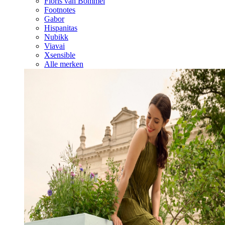
Floris van Bommel
Footnotes
Gabor
Hispanitas
Nubikk
Viavai
Xsensible
Alle merken