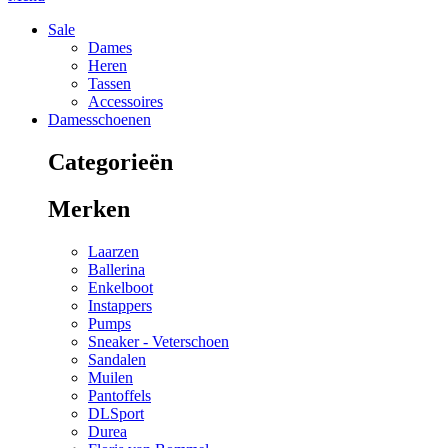
Sale
Dames
Heren
Tassen
Accessoires
Damesschoenen
Categorieën
Merken
Laarzen
Ballerina
Enkelboot
Instappers
Pumps
Sneaker - Veterschoen
Sandalen
Muilen
Pantoffels
DLSport
Durea