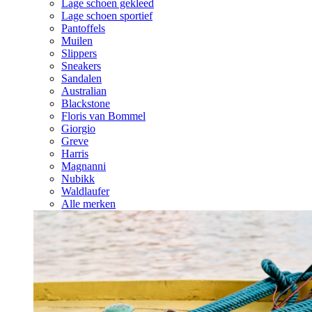
Lage schoen gekleed
Lage schoen sportief
Pantoffels
Muilen
Slippers
Sneakers
Sandalen
Australian
Blackstone
Floris van Bommel
Giorgio
Greve
Harris
Magnanni
Nubikk
Waldlaufer
Alle merken