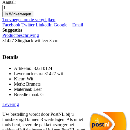
Aantal:
In Winkelwagen
Toevoegen om te vergelijken
Facebook
Twitter
LinkedIn
Google +
Email
Suggesties
Productbeschrijving
31427 Slingback wit leer 3 cm
Details
Artikelnr.: 32210124
Leveranciersnr.: 31427 wit
Kleur: Wit
Merk: Brunate
Materiaal: Leer
Breedte maat: G
Levering
Uw bestelling wordt door PostNL bij u
thuisbezorgd binnen 3 werkdagen. Als uniet
thuis bent, levert de pakketbezorger het
pakket af bij de buren of bij een PostNL-punt