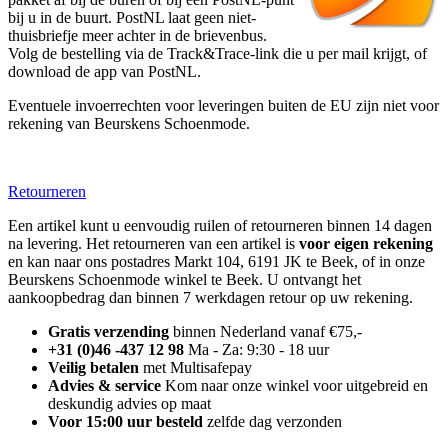
bij u in de buurt. PostNL laat geen niet-
thuisbriefje meer achter in de brievenbus.
Volg de bestelling via de Track&Trace-link die u per mail krijgt, of
download de app van PostNL.
Eventuele invoerrechten voor leveringen buiten de EU zijn niet voor
rekening van Beurskens Schoenmode.
Retourneren
Een artikel kunt u eenvoudig ruilen of retourneren binnen 14 dagen
na levering. Het retourneren van een artikel is
voor eigen rekening
en kan naar ons postadres Markt 104, 6191 JK te Beek, of in onze
Beurskens Schoenmode winkel te Beek. U ontvangt het
aankoopbedrag dan binnen 7 werkdagen retour op uw rekening.
Gratis verzending
binnen Nederland vanaf €75,-
+31 (0)46 -437 12 98
Ma - Za: 9:30 - 18 uur
Veilig betalen
met Multisafepay
Advies & service
Kom naar onze winkel voor uitgebreid en
deskundig advies op maat
Voor 15:00 uur besteld
zelfde dag verzonden