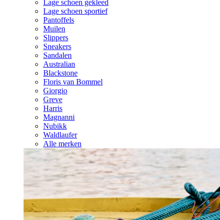
Lage schoen gekleed
Lage schoen sportief
Pantoffels
Muilen
Slippers
Sneakers
Sandalen
Australian
Blackstone
Floris van Bommel
Giorgio
Greve
Harris
Magnanni
Nubikk
Waldlaufer
Alle merken