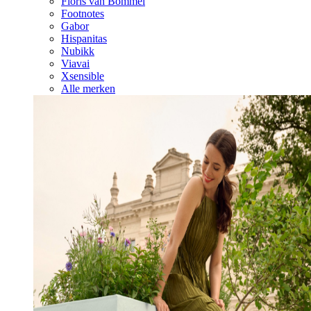
Floris van Bommel
Footnotes
Gabor
Hispanitas
Nubikk
Viavai
Xsensible
Alle merken