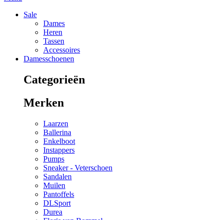
Sale
Dames
Heren
Tassen
Accessoires
Damesschoenen
Categorieën
Merken
Laarzen
Ballerina
Enkelboot
Instappers
Pumps
Sneaker - Veterschoen
Sandalen
Muilen
Pantoffels
DLSport
Durea