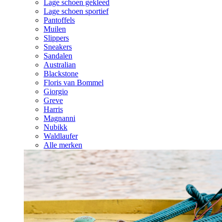
Lage schoen gekleed
Lage schoen sportief
Pantoffels
Muilen
Slippers
Sneakers
Sandalen
Australian
Blackstone
Floris van Bommel
Giorgio
Greve
Harris
Magnanni
Nubikk
Waldlaufer
Alle merken