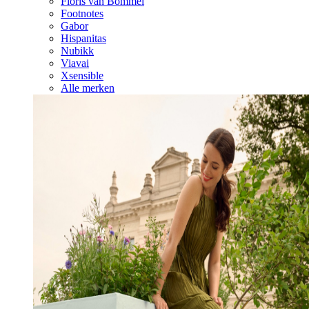
Floris van Bommel
Footnotes
Gabor
Hispanitas
Nubikk
Viavai
Xsensible
Alle merken