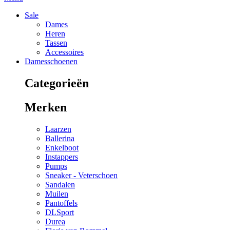
Sale
Dames
Heren
Tassen
Accessoires
Damesschoenen
Categorieën
Merken
Laarzen
Ballerina
Enkelboot
Instappers
Pumps
Sneaker - Veterschoen
Sandalen
Muilen
Pantoffels
DLSport
Durea