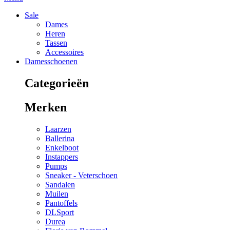
Sale
Dames
Heren
Tassen
Accessoires
Damesschoenen
Categorieën
Merken
Laarzen
Ballerina
Enkelboot
Instappers
Pumps
Sneaker - Veterschoen
Sandalen
Muilen
Pantoffels
DLSport
Durea