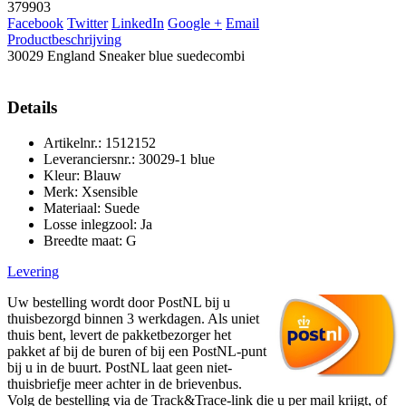
379903
Facebook
Twitter
LinkedIn
Google +
Email
Productbeschrijving
30029 England Sneaker blue suedecombi
Details
Artikelnr.: 1512152
Leveranciersnr.: 30029-1 blue
Kleur: Blauw
Merk: Xsensible
Materiaal: Suede
Losse inlegzool: Ja
Breedte maat: G
Levering
Uw bestelling wordt door PostNL bij u
thuisbezorgd binnen 3 werkdagen. Als uniet
thuis bent, levert de pakketbezorger het
pakket af bij de buren of bij een PostNL-punt
bij u in de buurt. PostNL laat geen niet-
thuisbriefje meer achter in de brievenbus.
Volg de bestelling via de Track&Trace-link die u per mail krijgt, of