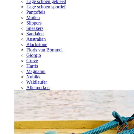
Lage schoen gekleed
Lage schoen sportief
Pantoffels
Muilen
Slippers
Sneakers
Sandalen
Australian
Blackstone
Floris van Bommel
Giorgio
Greve
Harris
Magnanni
Nubikk
Waldlaufer
Alle merken