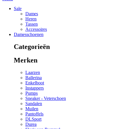
Sale
Dames
Heren
Tassen
Accessoires
Damesschoenen
Categorieën
Merken
Laarzen
Ballerina
Enkelboot
Instappers
Pumps
Sneaker - Veterschoen
Sandalen
Muilen
Pantoffels
DLSport
Durea