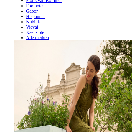
Floris van Bommel
Footnotes
Gabor
Hispanitas
Nubikk
Viavai
Xsensible
Alle merken