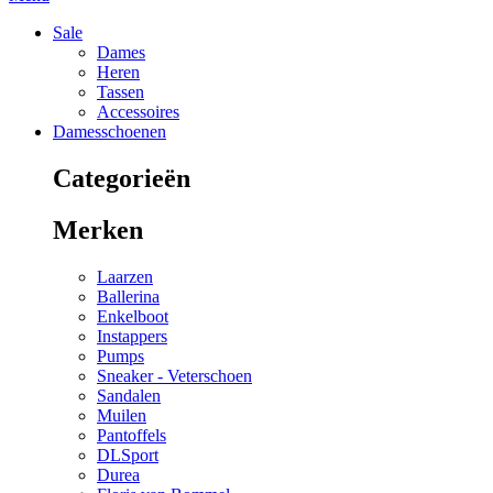
Sale
Dames
Heren
Tassen
Accessoires
Damesschoenen
Categorieën
Merken
Laarzen
Ballerina
Enkelboot
Instappers
Pumps
Sneaker - Veterschoen
Sandalen
Muilen
Pantoffels
DLSport
Durea