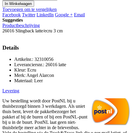
In Winkelwagen
Toevoegen om te vergelijken
Facebook
Twitter
LinkedIn
Google +
Email
Suggesties
Productbeschrijving
26016 Slingback latte/ecru 3 cm
Details
Artikelnr.: 32310056
Leveranciersnr.: 26016 latte
Kleur: Ecru
Merk: Angel Alarcon
Materiaal: Leer
Levering
Uw bestelling wordt door PostNL bij u
thuisbezorgd binnen 3 werkdagen. Als uniet
thuis bent, levert de pakketbezorger het
pakket af bij de buren of bij een PostNL-punt
bij u in de buurt. PostNL laat geen niet-
thuisbriefje meer achter in de brievenbus.
Volg de bestelling via de Track&Trace-link die u per mail krijgt, of