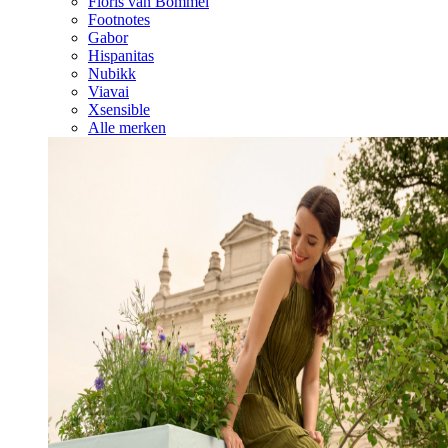
Floris van Bommel
Footnotes
Gabor
Hispanitas
Nubikk
Viavai
Xsensible
Alle merken