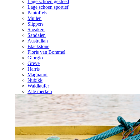
Lage schoen gekleed
Lage schoen sportief
Pantoffels
Muilen
Slippers
Sneakers
Sandalen
Australian
Blackstone
Floris van Bommel
Giorgio
Greve
Harris
Magnanni
Nubikk
Waldlaufer
Alle merken