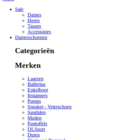
Sale
Dames
Heren
Tassen
Accessoires
Damesschoenen
Categorieën
Merken
Laarzen
Ballerina
Enkelboot
Instappers
Pumps
Sneaker - Veterschoen
Sandalen
Muilen
Pantoffels
DLSport
Durea