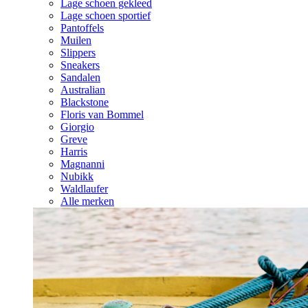
Lage schoen gekleed
Lage schoen sportief
Pantoffels
Muilen
Slippers
Sneakers
Sandalen
Australian
Blackstone
Floris van Bommel
Giorgio
Greve
Harris
Magnanni
Nubikk
Waldlaufer
Alle merken