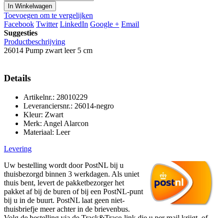
In Winkelwagen
Toevoegen om te vergelijken
Facebook
Twitter
LinkedIn
Google +
Email
Suggesties
Productbeschrijving
26014 Pump zwart leer 5 cm
Details
Artikelnr.: 28010229
Leveranciersnr.: 26014-negro
Kleur: Zwart
Merk: Angel Alarcon
Materiaal: Leer
Levering
Uw bestelling wordt door PostNL bij u
thuisbezorgd binnen 3 werkdagen. Als uniet
thuis bent, levert de pakketbezorger het
pakket af bij de buren of bij een PostNL-punt
bij u in de buurt. PostNL laat geen niet-
thuisbriefje meer achter in de brievenbus.
Volg de bestelling via de Track&Trace-link die u per mail krijgt, of