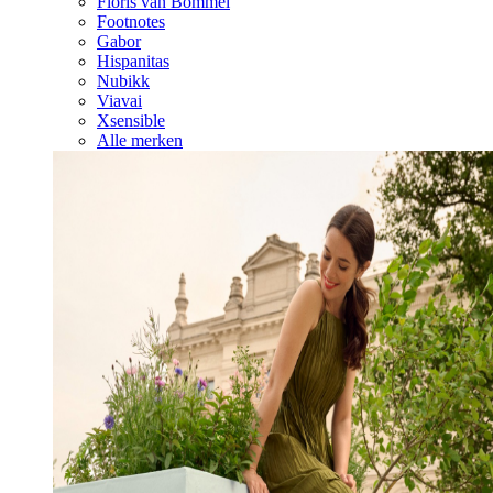
Floris van Bommel
Footnotes
Gabor
Hispanitas
Nubikk
Viavai
Xsensible
Alle merken