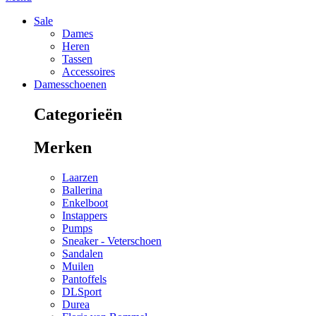
Sale
Dames
Heren
Tassen
Accessoires
Damesschoenen
Categorieën
Merken
Laarzen
Ballerina
Enkelboot
Instappers
Pumps
Sneaker - Veterschoen
Sandalen
Muilen
Pantoffels
DLSport
Durea