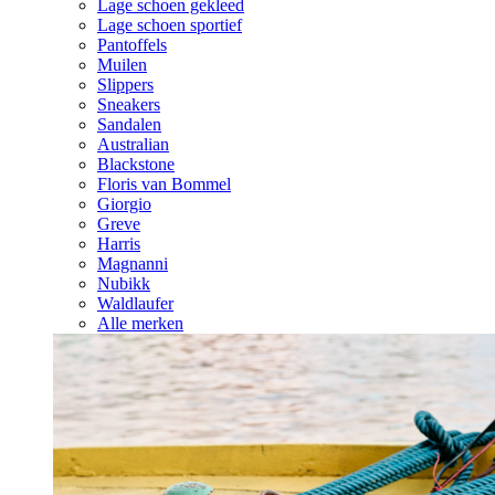
Lage schoen gekleed
Lage schoen sportief
Pantoffels
Muilen
Slippers
Sneakers
Sandalen
Australian
Blackstone
Floris van Bommel
Giorgio
Greve
Harris
Magnanni
Nubikk
Waldlaufer
Alle merken