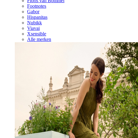
Floris van Bommel
Footnotes
Gabor
Hispanitas
Nubikk
Viavai
Xsensible
Alle merken