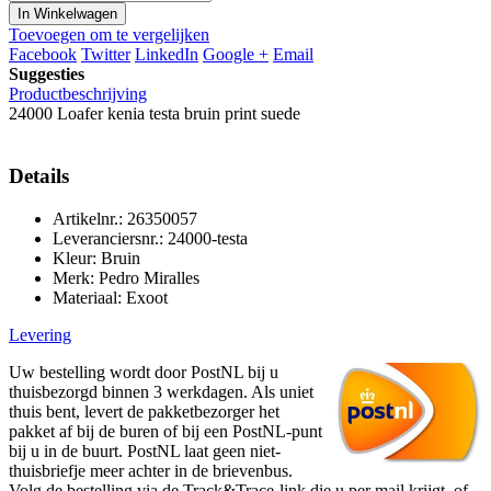
In Winkelwagen
Toevoegen om te vergelijken
Facebook
Twitter
LinkedIn
Google +
Email
Suggesties
Productbeschrijving
24000 Loafer kenia testa bruin print suede
Details
Artikelnr.: 26350057
Leveranciersnr.: 24000-testa
Kleur: Bruin
Merk: Pedro Miralles
Materiaal: Exoot
Levering
Uw bestelling wordt door PostNL bij u
thuisbezorgd binnen 3 werkdagen. Als uniet
thuis bent, levert de pakketbezorger het
pakket af bij de buren of bij een PostNL-punt
bij u in de buurt. PostNL laat geen niet-
thuisbriefje meer achter in de brievenbus.
Volg de bestelling via de Track&Trace-link die u per mail krijgt, of