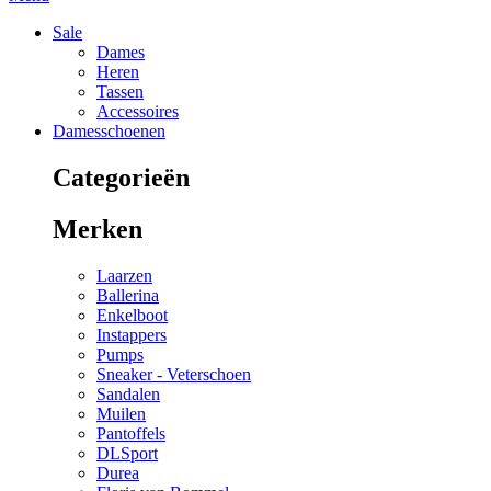
Sale
Dames
Heren
Tassen
Accessoires
Damesschoenen
Categorieën
Merken
Laarzen
Ballerina
Enkelboot
Instappers
Pumps
Sneaker - Veterschoen
Sandalen
Muilen
Pantoffels
DLSport
Durea