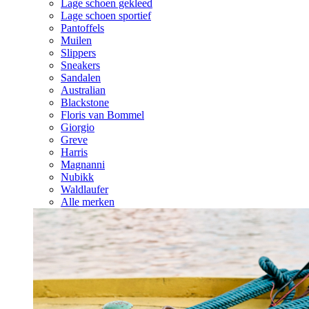
Lage schoen gekleed
Lage schoen sportief
Pantoffels
Muilen
Slippers
Sneakers
Sandalen
Australian
Blackstone
Floris van Bommel
Giorgio
Greve
Harris
Magnanni
Nubikk
Waldlaufer
Alle merken