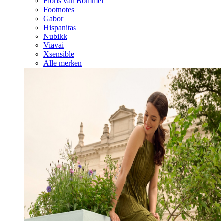
Floris van Bommel
Footnotes
Gabor
Hispanitas
Nubikk
Viavai
Xsensible
Alle merken