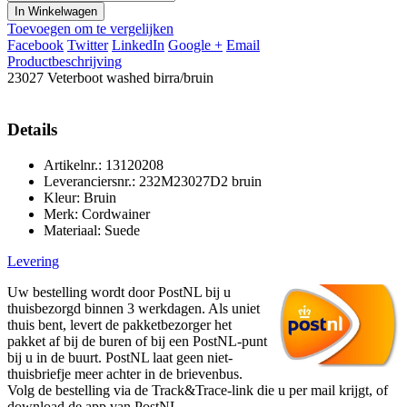
In Winkelwagen
Toevoegen om te vergelijken
Facebook
Twitter
LinkedIn
Google +
Email
Productbeschrijving
23027 Veterboot washed birra/bruin
Details
Artikelnr.: 13120208
Leveranciersnr.: 232M23027D2 bruin
Kleur: Bruin
Merk: Cordwainer
Materiaal: Suede
Levering
Uw bestelling wordt door PostNL bij u
thuisbezorgd binnen 3 werkdagen. Als uniet
thuis bent, levert de pakketbezorger het
pakket af bij de buren of bij een PostNL-punt
bij u in de buurt. PostNL laat geen niet-
thuisbriefje meer achter in de brievenbus.
Volg de bestelling via de Track&Trace-link die u per mail krijgt, of
download de app van PostNL.