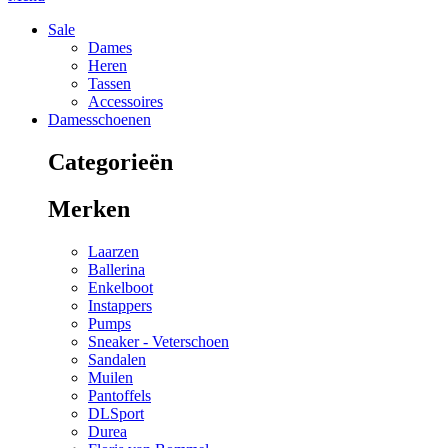
Sale
Dames
Heren
Tassen
Accessoires
Damesschoenen
Categorieën
Merken
Laarzen
Ballerina
Enkelboot
Instappers
Pumps
Sneaker - Veterschoen
Sandalen
Muilen
Pantoffels
DLSport
Durea