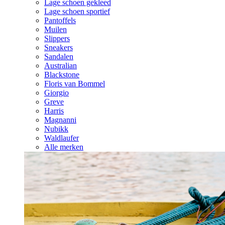
Lage schoen gekleed
Lage schoen sportief
Pantoffels
Muilen
Slippers
Sneakers
Sandalen
Australian
Blackstone
Floris van Bommel
Giorgio
Greve
Harris
Magnanni
Nubikk
Waldlaufer
Alle merken