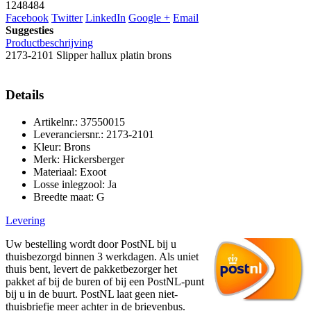
1248484
Facebook
Twitter
LinkedIn
Google +
Email
Suggesties
Productbeschrijving
2173-2101 Slipper hallux platin brons
Details
Artikelnr.: 37550015
Leveranciersnr.: 2173-2101
Kleur: Brons
Merk: Hickersberger
Materiaal: Exoot
Losse inlegzool: Ja
Breedte maat: G
Levering
Uw bestelling wordt door PostNL bij u
thuisbezorgd binnen 3 werkdagen. Als uniet
thuis bent, levert de pakketbezorger het
pakket af bij de buren of bij een PostNL-punt
bij u in de buurt. PostNL laat geen niet-
thuisbriefje meer achter in de brievenbus.