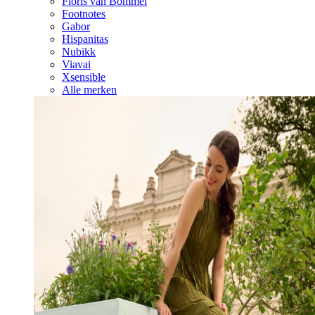
Floris van Bommel
Footnotes
Gabor
Hispanitas
Nubikk
Viavai
Xsensible
Alle merken