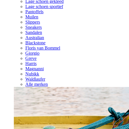
Lage schoen gekleed
Lage schoen sportief
Pantoffels
Muilen
Slippers
Sneakers
Sandalen
Australian
Blackstone
Floris van Bommel
Giorgio
Greve
Harris
Magnanni
Nubikk
Waldlaufer
Alle merken