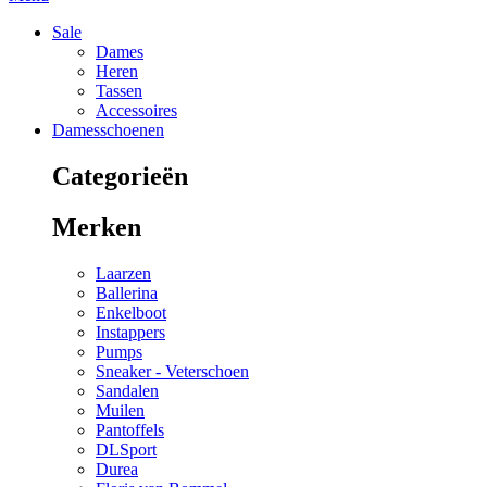
Sale
Dames
Heren
Tassen
Accessoires
Damesschoenen
Categorieën
Merken
Laarzen
Ballerina
Enkelboot
Instappers
Pumps
Sneaker - Veterschoen
Sandalen
Muilen
Pantoffels
DLSport
Durea