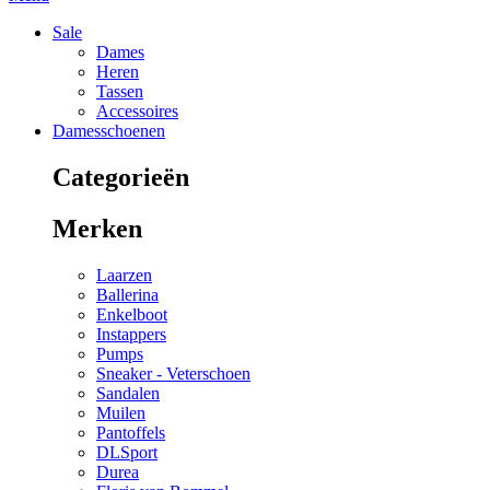
Sale
Dames
Heren
Tassen
Accessoires
Damesschoenen
Categorieën
Merken
Laarzen
Ballerina
Enkelboot
Instappers
Pumps
Sneaker - Veterschoen
Sandalen
Muilen
Pantoffels
DLSport
Durea