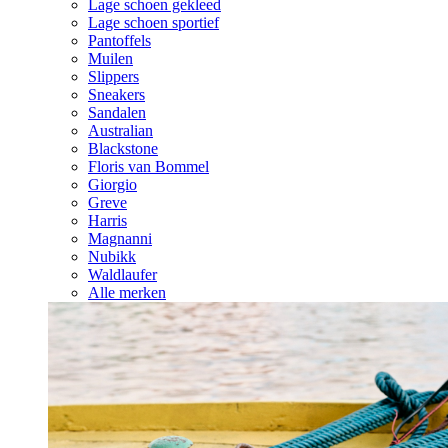
Lage schoen gekleed
Lage schoen sportief
Pantoffels
Muilen
Slippers
Sneakers
Sandalen
Australian
Blackstone
Floris van Bommel
Giorgio
Greve
Harris
Magnanni
Nubikk
Waldlaufer
Alle merken