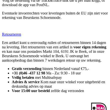
Volg de bestelling via de Track&Trace-link die u per mail krijgt, of
download de app van PostNL.
Eventuele invoerrechten voor leveringen buiten de EU zijn niet voor
rekening van Beurskens Schoenmode.
Retourneren
Een artikel kunt u eenvoudig ruilen of retourneren binnen 14 dagen
na levering. Het retourneren van een artikel is
voor eigen rekening
en kan naar ons postadres Markt 104, 6191 JK te Beek, of in onze
Beurskens Schoenmode winkel te Beek. U ontvangt het
aankoopbedrag dan binnen 7 werkdagen retour op uw rekening.
Gratis verzending
binnen Nederland vanaf €75,-
+31 (0)46 -437 12 98
Ma - Za: 9:30 - 18 uur
Veilig betalen
met Multisafepay
Advies & service
Kom naar onze winkel voor uitgebreid en
deskundig advies op maat
Voor 15:00 uur besteld
zelfde dag verzonden