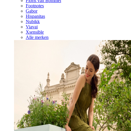
Floris van Bommel
Footnotes
Gabor
Hispanitas
Nubikk
Viavai
Xsensible
Alle merken