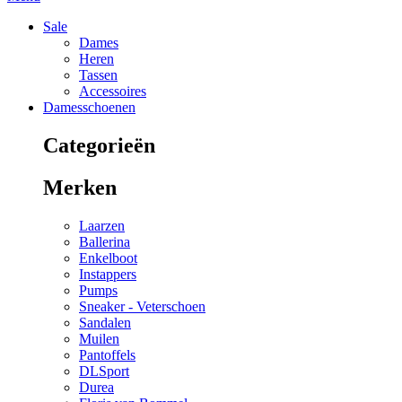
Sale
Dames
Heren
Tassen
Accessoires
Damesschoenen
Categorieën
Merken
Laarzen
Ballerina
Enkelboot
Instappers
Pumps
Sneaker - Veterschoen
Sandalen
Muilen
Pantoffels
DLSport
Durea