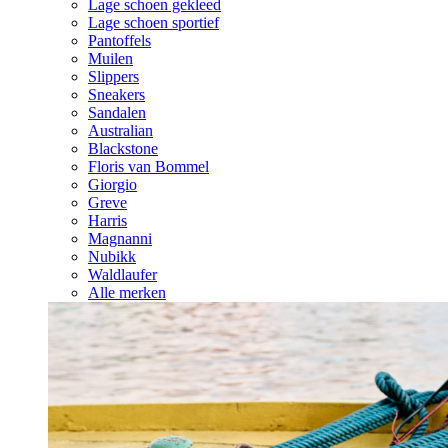
Lage schoen gekleed
Lage schoen sportief
Pantoffels
Muilen
Slippers
Sneakers
Sandalen
Australian
Blackstone
Floris van Bommel
Giorgio
Greve
Harris
Magnanni
Nubikk
Waldlaufer
Alle merken