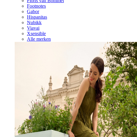
Floris van Bommel
Footnotes
Gabor
Hispanitas
Nubikk
Viavai
Xsensible
Alle merken