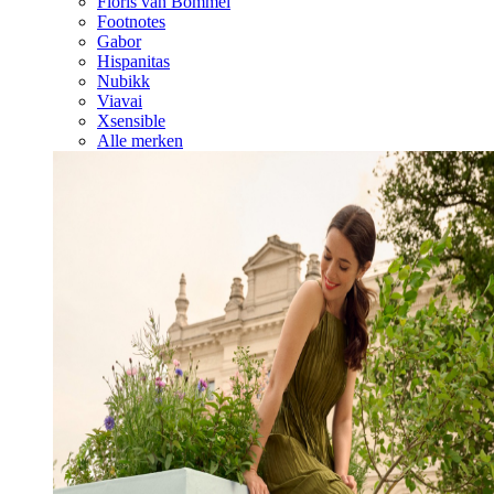
Floris van Bommel
Footnotes
Gabor
Hispanitas
Nubikk
Viavai
Xsensible
Alle merken