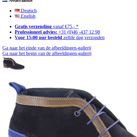
Nederlands
Deutsch
English
Gratis verzending
vanaf €75,- *
Professioneel advies:
+31 (0)46 -437 12 98
Voor 15:00 uur besteld
zelfde dag verzonden
Ga naar het einde van de afbeeldingen-gallerij
Ga naar het begin van de afbeeldingen-gallerij