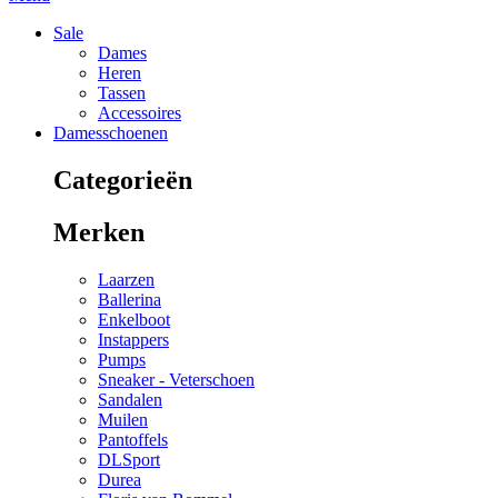
Sale
Dames
Heren
Tassen
Accessoires
Damesschoenen
Categorieën
Merken
Laarzen
Ballerina
Enkelboot
Instappers
Pumps
Sneaker - Veterschoen
Sandalen
Muilen
Pantoffels
DLSport
Durea