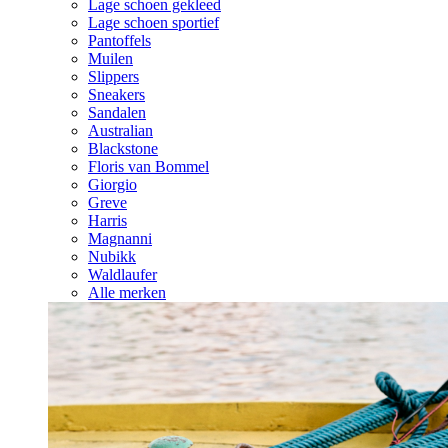
Lage schoen gekleed
Lage schoen sportief
Pantoffels
Muilen
Slippers
Sneakers
Sandalen
Australian
Blackstone
Floris van Bommel
Giorgio
Greve
Harris
Magnanni
Nubikk
Waldlaufer
Alle merken