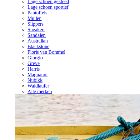
Lage schoen gekleed
Lage schoen sportief
Pantoffels
Muilen
Slippers
Sneakers
Sandalen
Australian
Blackstone
Floris van Bommel
Giorgio
Greve
Harris
Magnanni
Nubikk
Waldlaufer
Alle merken