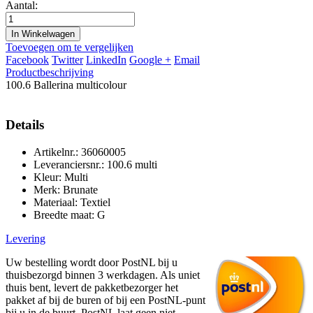
Aantal:
In Winkelwagen
Toevoegen om te vergelijken
Facebook
Twitter
LinkedIn
Google +
Email
Productbeschrijving
100.6 Ballerina multicolour
Details
Artikelnr.: 36060005
Leveranciersnr.: 100.6 multi
Kleur: Multi
Merk: Brunate
Materiaal: Textiel
Breedte maat: G
Levering
Uw bestelling wordt door PostNL bij u
thuisbezorgd binnen 3 werkdagen. Als uniet
thuis bent, levert de pakketbezorger het
pakket af bij de buren of bij een PostNL-punt
bij u in de buurt. PostNL laat geen niet-