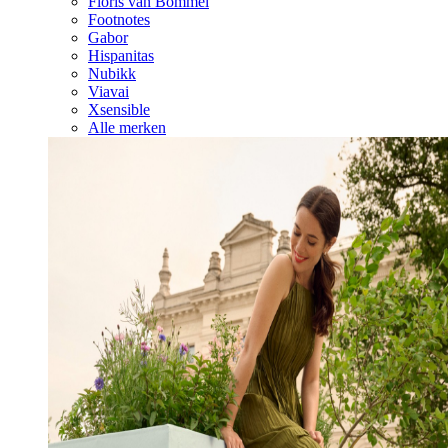
Floris van Bommel
Footnotes
Gabor
Hispanitas
Nubikk
Viavai
Xsensible
Alle merken