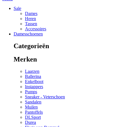
Sale
Dames
Heren
Tassen
Accessoires
Damesschoenen
Categorieën
Merken
Laarzen
Ballerina
Enkelboot
Instappers
Pumps
Sneaker - Veterschoen
Sandalen
Muilen
Pantoffels
DLSport
Durea