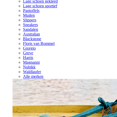
Lage schoen gekleed
Lage schoen sportief
Pantoffels
Muilen
Slippers
Sneakers
Sandalen
Australian
Blackstone
Floris van Bommel
Giorgio
Greve
Harris
Magnanni
Nubikk
Waldlaufer
Alle merken