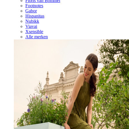
Floris van Bommel
Footnotes
Gabor
Hispanitas
Nubikk
Viavai
Xsensible
Alle merken