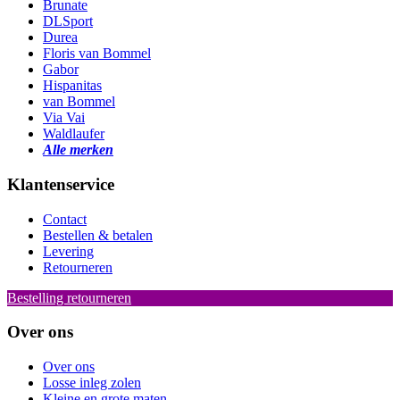
Brunate
DLSport
Durea
Floris van Bommel
Gabor
Hispanitas
van Bommel
Via Vai
Waldlaufer
Alle merken
Klantenservice
Contact
Bestellen & betalen
Levering
Retourneren
Bestelling retourneren
Over ons
Over ons
Losse inleg zolen
Kleine en grote maten