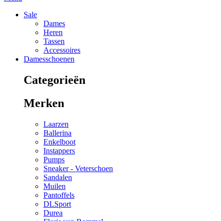
Sale
Dames
Heren
Tassen
Accessoires
Damesschoenen
Categorieën
Merken
Laarzen
Ballerina
Enkelboot
Instappers
Pumps
Sneaker - Veterschoen
Sandalen
Muilen
Pantoffels
DLSport
Durea