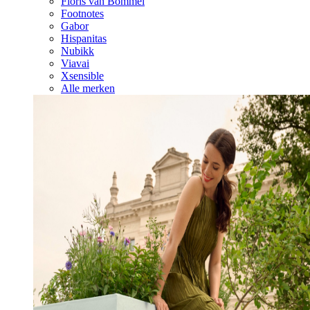
Floris van Bommel
Footnotes
Gabor
Hispanitas
Nubikk
Viavai
Xsensible
Alle merken