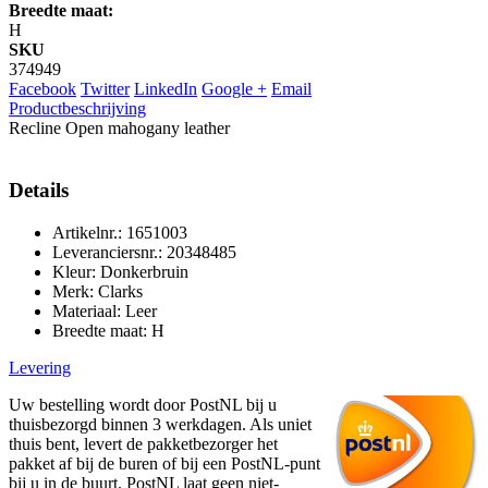
Breedte maat:
H
SKU
374949
Facebook
Twitter
LinkedIn
Google +
Email
Productbeschrijving
Recline Open mahogany leather
Details
Artikelnr.: 1651003
Leveranciersnr.: 20348485
Kleur: Donkerbruin
Merk: Clarks
Materiaal: Leer
Breedte maat: H
Levering
Uw bestelling wordt door PostNL bij u
thuisbezorgd binnen 3 werkdagen. Als uniet
thuis bent, levert de pakketbezorger het
pakket af bij de buren of bij een PostNL-punt
bij u in de buurt. PostNL laat geen niet-