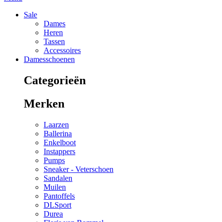
Sale
Dames
Heren
Tassen
Accessoires
Damesschoenen
Categorieën
Merken
Laarzen
Ballerina
Enkelboot
Instappers
Pumps
Sneaker - Veterschoen
Sandalen
Muilen
Pantoffels
DLSport
Durea