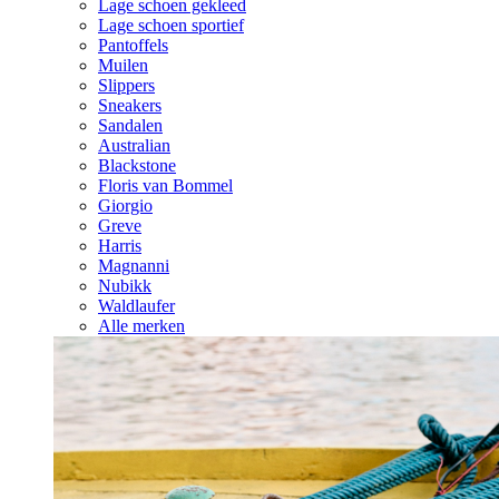
Lage schoen gekleed
Lage schoen sportief
Pantoffels
Muilen
Slippers
Sneakers
Sandalen
Australian
Blackstone
Floris van Bommel
Giorgio
Greve
Harris
Magnanni
Nubikk
Waldlaufer
Alle merken