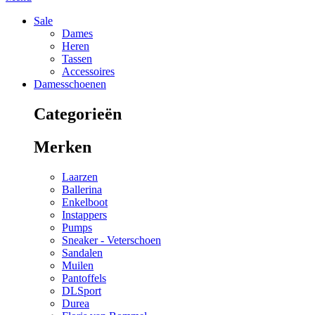
Sale
Dames
Heren
Tassen
Accessoires
Damesschoenen
Categorieën
Merken
Laarzen
Ballerina
Enkelboot
Instappers
Pumps
Sneaker - Veterschoen
Sandalen
Muilen
Pantoffels
DLSport
Durea