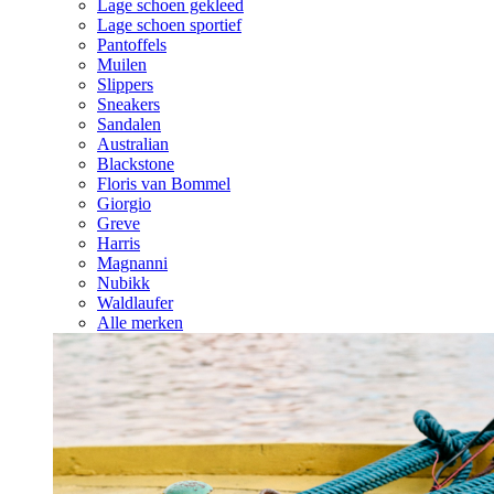
Lage schoen gekleed
Lage schoen sportief
Pantoffels
Muilen
Slippers
Sneakers
Sandalen
Australian
Blackstone
Floris van Bommel
Giorgio
Greve
Harris
Magnanni
Nubikk
Waldlaufer
Alle merken