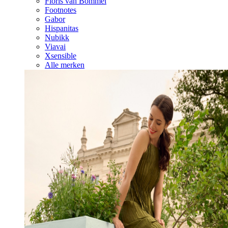
Floris van Bommel
Footnotes
Gabor
Hispanitas
Nubikk
Viavai
Xsensible
Alle merken