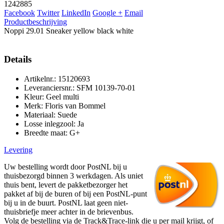
1242885
Facebook
Twitter
LinkedIn
Google +
Email
Productbeschrijving
Noppi 29.01 Sneaker yellow black white
Details
Artikelnr.: 15120693
Leveranciersnr.: SFM 10139-70-01
Kleur: Geel multi
Merk: Floris van Bommel
Materiaal: Suede
Losse inlegzool: Ja
Breedte maat: G+
Levering
Uw bestelling wordt door PostNL bij u
thuisbezorgd binnen 3 werkdagen. Als uniet
thuis bent, levert de pakketbezorger het
pakket af bij de buren of bij een PostNL-punt
bij u in de buurt. PostNL laat geen niet-
thuisbriefje meer achter in de brievenbus.
Volg de bestelling via de Track&Trace-link die u per mail krijgt, of