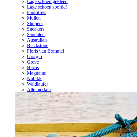
Lage schoen gekleed
Lage schoen sportief
Pantoffels
Muilen
Slippers
Sneakers
Sandalen
Australian
Blackstone
Floris van Bommel
Giorgio
Greve
Harris
Magnanni
Nubikk
Waldlaufer
Alle merken