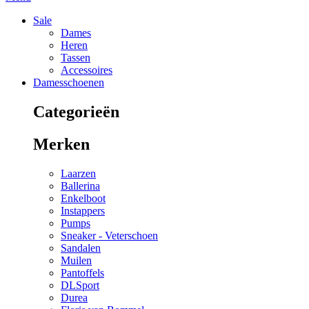
Sale
Dames
Heren
Tassen
Accessoires
Damesschoenen
Categorieën
Merken
Laarzen
Ballerina
Enkelboot
Instappers
Pumps
Sneaker - Veterschoen
Sandalen
Muilen
Pantoffels
DLSport
Durea