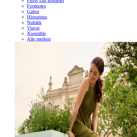
Floris van Bommel
Footnotes
Gabor
Hispanitas
Nubikk
Viavai
Xsensible
Alle merken