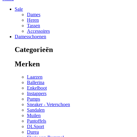
Sale
Dames
Heren
Tassen
Accessoires
Damesschoenen
Categorieën
Merken
Laarzen
Ballerina
Enkelboot
Instappers
Pumps
Sneaker - Veterschoen
Sandalen
Muilen
Pantoffels
DLSport
Durea