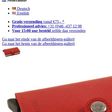
Nederlands
Deutsch
English
Gratis verzending
vanaf €75,- *
Professioneel advies:
+31 (0)46 -437 12 98
Voor 15:00 uur besteld
zelfde dag verzonden
Ga naar het einde van de afbeeldingen-gallerij
Ga naar het begin van de afbeeldingen-gallerij