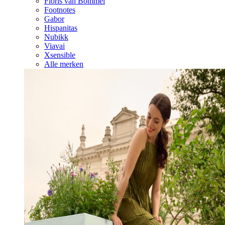
Floris van Bommel
Footnotes
Gabor
Hispanitas
Nubikk
Viavai
Xsensible
Alle merken