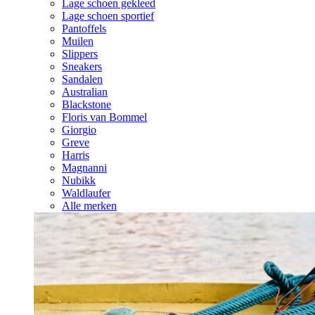
Lage schoen gekleed
Lage schoen sportief
Pantoffels
Muilen
Slippers
Sneakers
Sandalen
Australian
Blackstone
Floris van Bommel
Giorgio
Greve
Harris
Magnanni
Nubikk
Waldlaufer
Alle merken