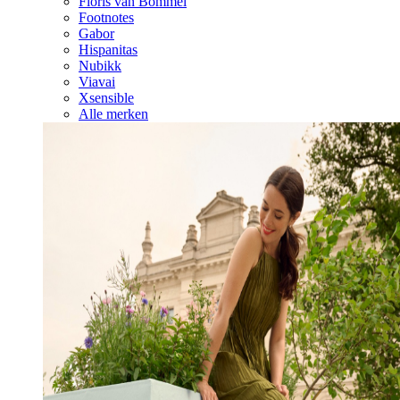
Floris van Bommel
Footnotes
Gabor
Hispanitas
Nubikk
Viavai
Xsensible
Alle merken