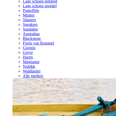
Lage schoen gekleed
Lage schoen sportief
Pantoffels
Muilen
Slippers
Sneakers
Sandalen
Australian
Blackstone
Floris van Bommel
Giorgio
Greve
Harris
Magnanni
Nubikk
Waldlaufer
Alle merken