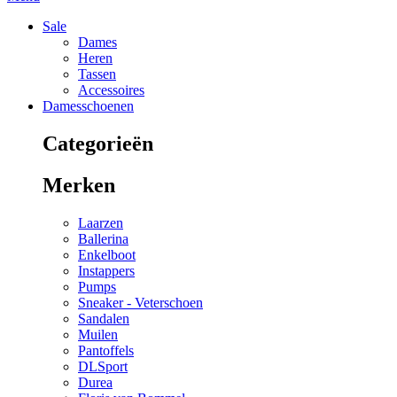
Sale
Dames
Heren
Tassen
Accessoires
Damesschoenen
Categorieën
Merken
Laarzen
Ballerina
Enkelboot
Instappers
Pumps
Sneaker - Veterschoen
Sandalen
Muilen
Pantoffels
DLSport
Durea