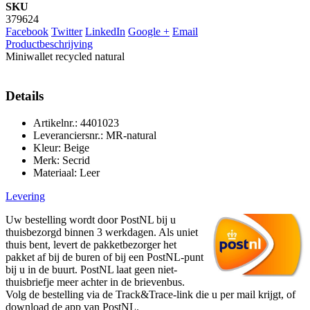
SKU
379624
Facebook
Twitter
LinkedIn
Google +
Email
Productbeschrijving
Miniwallet recycled natural
Details
Artikelnr.: 4401023
Leveranciersnr.: MR-natural
Kleur: Beige
Merk: Secrid
Materiaal: Leer
Levering
Uw bestelling wordt door PostNL bij u
thuisbezorgd binnen 3 werkdagen. Als uniet
thuis bent, levert de pakketbezorger het
pakket af bij de buren of bij een PostNL-punt
bij u in de buurt. PostNL laat geen niet-
thuisbriefje meer achter in de brievenbus.
Volg de bestelling via de Track&Trace-link die u per mail krijgt, of
download de app van PostNL.