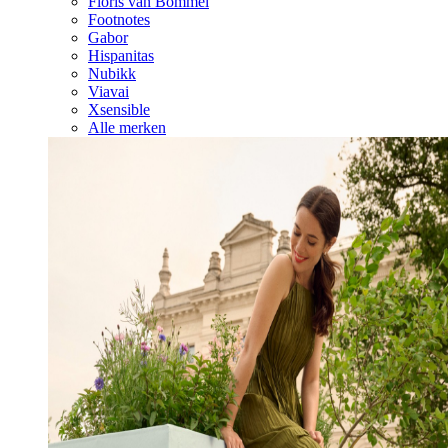
Floris van Bommel
Footnotes
Gabor
Hispanitas
Nubikk
Viavai
Xsensible
Alle merken