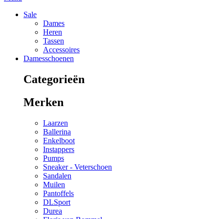
Sale
Dames
Heren
Tassen
Accessoires
Damesschoenen
Categorieën
Merken
Laarzen
Ballerina
Enkelboot
Instappers
Pumps
Sneaker - Veterschoen
Sandalen
Muilen
Pantoffels
DLSport
Durea