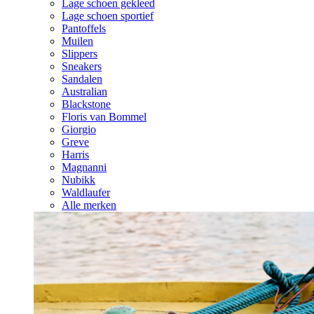
Lage schoen gekleed
Lage schoen sportief
Pantoffels
Muilen
Slippers
Sneakers
Sandalen
Australian
Blackstone
Floris van Bommel
Giorgio
Greve
Harris
Magnanni
Nubikk
Waldlaufer
Alle merken