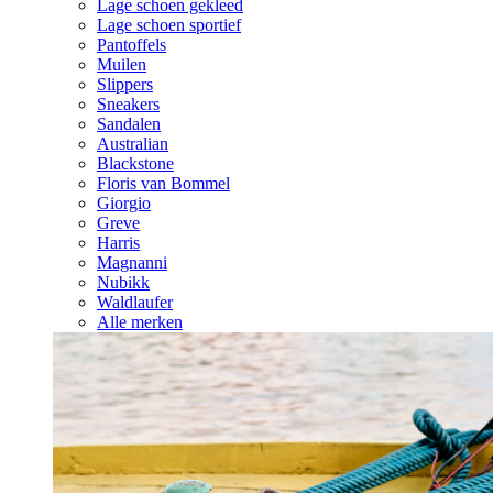
Lage schoen gekleed
Lage schoen sportief
Pantoffels
Muilen
Slippers
Sneakers
Sandalen
Australian
Blackstone
Floris van Bommel
Giorgio
Greve
Harris
Magnanni
Nubikk
Waldlaufer
Alle merken