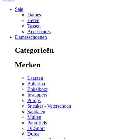
Sale
Dames
Heren
Tassen
Accessoires
Damesschoenen
Categorieën
Merken
Laarzen
Ballerina
Enkelboot
Instappers
Pumps
Sneaker - Veterschoen
Sandalen
Muilen
Pantoffels
DLSport
Durea