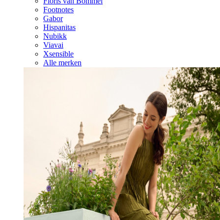
Floris van Bommel
Footnotes
Gabor
Hispanitas
Nubikk
Viavai
Xsensible
Alle merken