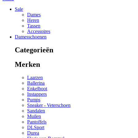
Sale
Dames
Heren
Tassen
Accessoires
Damesschoenen
Categorieën
Merken
Laarzen
Ballerina
Enkelboot
Instappers
Pumps
Sneaker - Veterschoen
Sandalen
Muilen
Pantoffels
DLSport
Durea