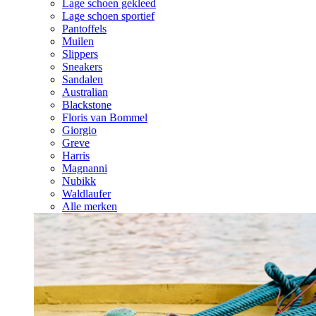
Lage schoen gekleed
Lage schoen sportief
Pantoffels
Muilen
Slippers
Sneakers
Sandalen
Australian
Blackstone
Floris van Bommel
Giorgio
Greve
Harris
Magnanni
Nubikk
Waldlaufer
Alle merken