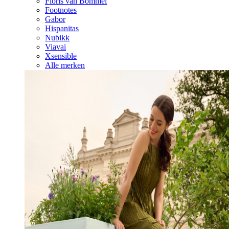
Floris van Bommel
Footnotes
Gabor
Hispanitas
Nubikk
Viavai
Xsensible
Alle merken