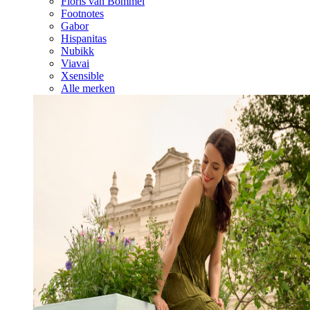
Floris van Bommel
Footnotes
Gabor
Hispanitas
Nubikk
Viavai
Xsensible
Alle merken