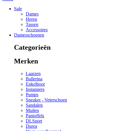
Sale
Dames
Heren
Tassen
Accessoires
Damesschoenen
Categorieën
Merken
Laarzen
Ballerina
Enkelboot
Instappers
Pumps
Sneaker - Veterschoen
Sandalen
Muilen
Pantoffels
DLSport
Durea