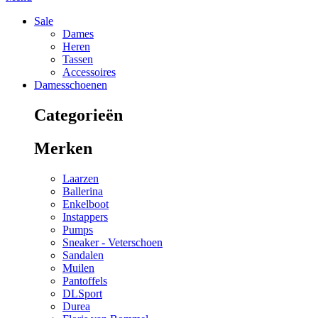
Sale
Dames
Heren
Tassen
Accessoires
Damesschoenen
Categorieën
Merken
Laarzen
Ballerina
Enkelboot
Instappers
Pumps
Sneaker - Veterschoen
Sandalen
Muilen
Pantoffels
DLSport
Durea