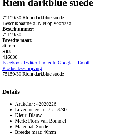
Riem darkblue suede
75159/30 Riem darkblue suede
Beschikbaarheid:
Niet op voorraad
Bestelnummer:
75159/30
Breedte maat:
40mm
SKU
416838
Facebook
Twitter
LinkedIn
Google +
Email
Productbeschrijving
75159/30 Riem darkblue suede
Details
Artikelnr.: 42020226
Leveranciersnr.: 75159/30
Kleur: Blauw
Merk: Floris van Bommel
Materiaal: Suede
Breedte maat: 40mm