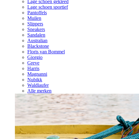
Lage schoen gekleed
Lage schoen sportief
Pantoffels
Muilen
Slippers
Sneakers
Sandalen
Australian
Blackstone
Floris van Bommel
Giorgio
Greve
Harris
Magnanni
Nubikk
Waldlaufer
Alle merken