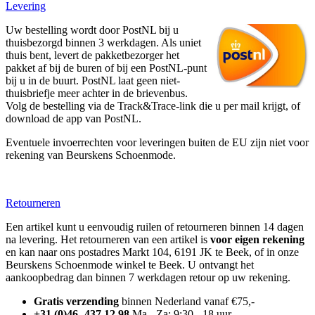
Levering
Uw bestelling wordt door PostNL bij u
thuisbezorgd binnen 3 werkdagen. Als uniet
thuis bent, levert de pakketbezorger het
pakket af bij de buren of bij een PostNL-punt
bij u in de buurt. PostNL laat geen niet-
thuisbriefje meer achter in de brievenbus.
Volg de bestelling via de Track&Trace-link die u per mail krijgt, of
download de app van PostNL.
Eventuele invoerrechten voor leveringen buiten de EU zijn niet voor
rekening van Beurskens Schoenmode.
Retourneren
Een artikel kunt u eenvoudig ruilen of retourneren binnen 14 dagen
na levering. Het retourneren van een artikel is
voor eigen rekening
en kan naar ons postadres Markt 104, 6191 JK te Beek, of in onze
Beurskens Schoenmode winkel te Beek. U ontvangt het
aankoopbedrag dan binnen 7 werkdagen retour op uw rekening.
Gratis verzending
binnen Nederland vanaf €75,-
+31 (0)46 -437 12 98
Ma - Za: 9:30 - 18 uur