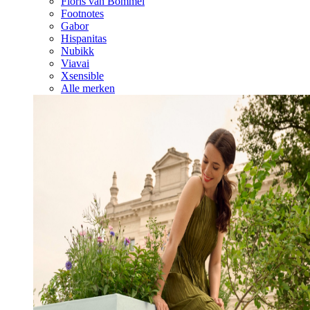
Floris van Bommel
Footnotes
Gabor
Hispanitas
Nubikk
Viavai
Xsensible
Alle merken